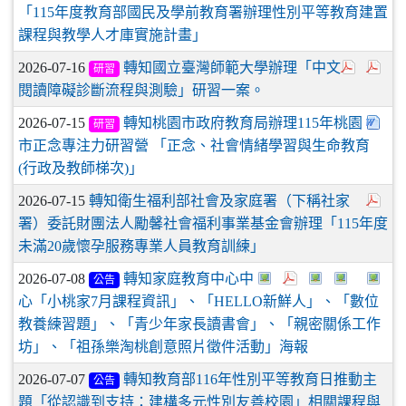
「115年度教育部國民及學前教育署辦理性別平等教育建置
課程與教學人才庫實施計畫」
2026-07-16
轉知國立臺灣師範大學辦理「中文
研習
閱讀障礙診斷流程與測驗」研習一案。
2026-07-15
轉知桃園市政府教育局辦理115年桃園
研習
市正念專注力研習營 「正念、社會情緒學習與生命教育
(行政及教師梯次)」
2026-07-15
轉知衛生福利部社會及家庭署（下稱社家
署）委託財團法人勵馨社會福利事業基金會辦理「115年度
未滿20歲懷孕服務專業人員教育訓練」
2026-07-08
轉知家庭教育中心中
公告
心「小桃家7月課程資訊」、「HELLO新鮮人」、「數位
教養練習題」、「青少年家長讀書會」、「親密關係工作
坊」、「祖孫樂淘桃創意照片徵件活動」海報
2026-07-07
轉知教育部116年性別平等教育日推動主
公告
題「從認識到支持：建構多元性別友善校園」相關課程與