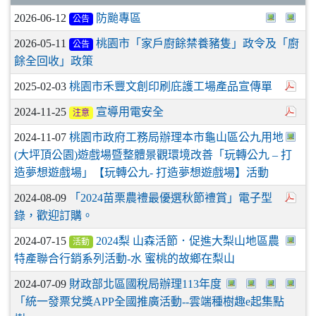
2026-06-12
防颱專區
公告
2026-05-11
桃園市「家戶廚餘禁養豬隻」政令及「廚
公告
餘全回收」政策
2025-02-03
桃園市禾豐文創印刷庇護工場產品宣傳單
2024-11-25
宣導用電安全
注意
2024-11-07
桃園市政府工務局辦理本市龜山區公九用地
(大坪頂公園)遊戲場暨整體景觀環境改善「玩轉公九 – 打
造夢想遊戲場」【玩轉公九- 打造夢想遊戲場】活動
2024-08-09
「2024苗栗農禮最優選秋節禮賞」電子型
錄，歡迎訂購。
2024-07-15
2024梨 山森活節．促進大梨山地區農
活動
特產聯合行銷系列活動-水 蜜桃的故鄉在梨山
2024-07-09
財政部北區國稅局辦理113年度
「統一發票兌獎APP全國推廣活動--雲端種樹趣e起集點