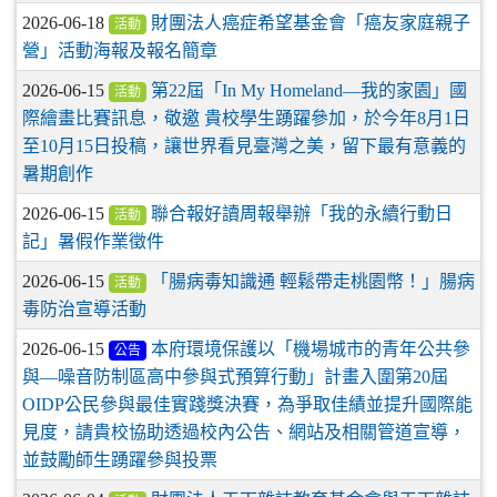
2026-06-18
財團法人癌症希望基金會「癌友家庭親子
活動
營」活動海報及報名簡章
2026-06-15
第22屆「In My Homeland—我的家園」國
活動
際繪畫比賽訊息，敬邀 貴校學生踴躍參加，於今年8月1日
至10月15日投稿，讓世界看見臺灣之美，留下最有意義的
暑期創作
2026-06-15
聯合報好讀周報舉辦「我的永續行動日
活動
記」暑假作業徵件
2026-06-15
「腸病毒知識通 輕鬆帶走桃園幣！」腸病
活動
毒防治宣導活動
2026-06-15
本府環境保護以「機場城市的青年公共參
公告
與—噪音防制區高中參與式預算行動」計畫入圍第20屆
OIDP公民參與最佳實踐獎決賽，為爭取佳績並提升國際能
見度，請貴校協助透過校內公告、網站及相關管道宣導，
並鼓勵師生踴躍參與投票