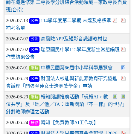
師在職進修第 二專長學分班綜合活動領域－家政專長自費
班(台南)
2026-07-13
114學年度第二學期 未達及格標準
公告
補考名單
2026-07-07
高風險APP及短影音識讀教材包
公告
2026-07-02
瑞原國民中學115學年度新生常態編班
公告
作業結果公告
2026-07-01
中華民國第66屆中小學科學展覽會
活動
2026-06-29
財團法人核能與新能源教育研究協進
公告
會辦理「開張翠蓮女士清寒獎學金」申請
2026-06-29
轉知閱讀推廣活動「玩轉AI，數
活動
位共學」及「她／他／TA：重新閱讀『不一樣』的世界」
針對教師辦理之活動
2026-06-24
轉知【免費教師AI工作坊】
研習
2026-06-18
財團法人罕見疾病基金會辦理「2026
公告