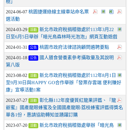
樹」
2024-06-07
桃園捷運綠線主線車站命名票
選活動
2024-03-29
新北市政府稅捐稽徵處於113年3月22
活動
日至6月5日舉辦「暗光鳥森林時光泡泡」網頁互動遊戲
2024-01-31
桃園市政府法律諮詢顧問遴聘要點
公告
2024-01-18
國人膳食營養素參考攝取量及其說明
公告
第八版
2023-08-02
新北市政府稅捐稽徵處於112年8月1日
活動
至9月30日與HAPPY GO合作舉辦「發票存雲端 便利賺好
康」宣導活動1案
2023-07-27
彰化縣112年度優質紅龍果評鑑、『龍
活動
爺蜜』國產龍眼蜂蜜及全國國產龍眼/荔枝蜂蜜評鑑得獎名
單各1份，惠請協助轉知並踴躍訂購
2023-07-20
新北市政府稅捐稽徵處舉辦「暗光鳥
活動