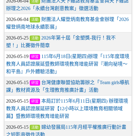
2026-06-04
財團法人天下雜誌教育基金會與天下雜誌
活動
辦理之2026「永續台灣創意教案」徵選活動
2026-06-04
財團法人耀登炳南教育基金會辦理「2026
活動
耀登炳南地球永續影展」
2026-05-25
2026年第十屆「金塑獎-我行！我不
活動
塑！」比賽徵件簡章
2026-05-19
115年6月18日(星期四)辦理「115年度環境
研習
教育人員認證展延暨教師環境教育增能研習『潮向祕境～
和平島』戶外體驗活動」
2026-05-15
台灣健康聯盟協助籌辦之「Team girls導航
研習
課」教材資源及「生理教育推廣計畫」活動
2026-05-15
本局訂於115年6月11日(星期四) 辦理環境
研習
教育人員認證展延研習【12小時以上環境教育相關領域
篇】暨教師環境教育增能研習
2026-05-15
婦幼發展局115年月經平權推廣行動計畫
活動
之短影音徵件活動