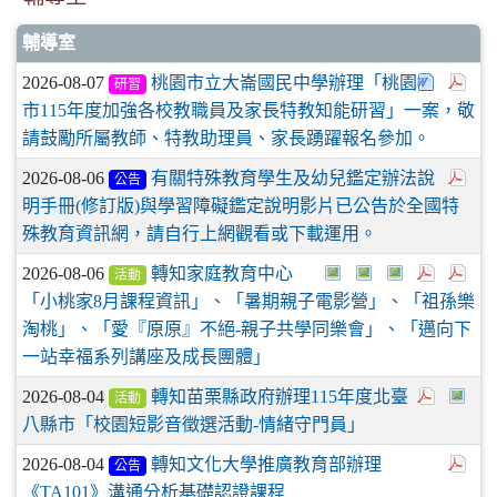
輔導室
2026-08-07
桃園市立大崙國民中學辦理「桃園
研習
市115年度加強各校教職員及家長特教知能研習」一案，敬
請鼓勵所屬教師、特教助理員、家長踴躍報名參加。
2026-08-06
有關特殊教育學生及幼兒鑑定辦法說
公告
明手冊(修訂版)與學習障礙鑑定說明影片已公告於全國特
殊教育資訊網，請自行上網觀看或下載運用。
2026-08-06
轉知家庭教育中心
活動
「小桃家8月課程資訊」、「暑期親子電影營」、「祖孫樂
淘桃」、「愛『原原』不絕-親子共學同樂會」、「邁向下
一站幸福系列講座及成長團體」
2026-08-04
轉知苗栗縣政府辦理115年度北臺
活動
八縣市「校園短影音徵選活動-情緒守門員」
2026-08-04
轉知文化大學推廣教育部辦理
公告
《TA101》溝通分析基礎認證課程