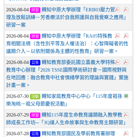
2026-08-04
轉知中原大學辦理「ERB03壓力管
研習
理及放鬆訓練－芳香療法於自我照護與自我覺察之應用」
研習一案
2026-08-04
轉知中原大學辦理「RA05特殊教
研習
育相關法規（含性別平等及人權法治）：心智障礙者的性
議題介入－以依附關係為主體的性教育」研習一案。
2026-08-04
轉知教育部委託國立嘉義大學特殊
公告
教育中心辦理「2026 TSSE國際學術研討會－國際視野與
在地回應：融合教育中社會情緒學習的理論與實踐」實施
計畫一案。
2026-07-30
轉知家庭教育中心中心「115年度祖孫
活動
樂淘桃－祖父母節慶祝活動」
2026-07-29
轉知115年度生命教育議題融入教學教
研習
師成長工作坊─「3Q達人生命故事與生命教育主題研習」
2026-07-28
轉知教育部國民及學前教育署辦理
公告