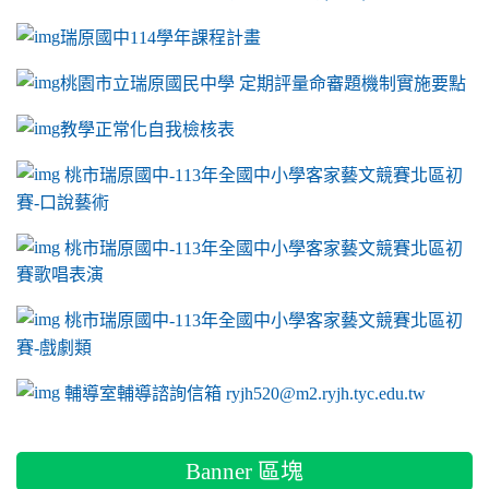
瑞原國中114學年課程計畫
link to https://sites.google.com/a/m2.ryjh.tyc.e
桃園市立瑞原國民中學 定期評量命審題機制實施要點
link to https://sites.google.com/a/m2.ryjh.
教學正常化自我檢核表
link to mailto:ryjh520@m2.ryjh.tyc.edu.tw
link to mailto:ryjh520@m2.ryjh.tyc.edu.tw
ink to mailto:ryjh520@m2.ryjh.tyc.edu.tw
link to mailto:ryjh520@m2.ryjh.tyc.edu.tw
link to mailto:ryjh520@m2.ryjh.tyc.edu.tw
ink to mailto:ryjh520@m2.ryjh.tyc.edu.tw
ink to mailto:ryjh520@m2.ryjh.tyc.edu.tw
link to https://sites.google.com/a/m2.ryjh.tyc.e
ink to mailto:ryjh520@m2.ryjh.tyc.edu.tw
link to https://tyc.entry.edu.tw/NoExamImitate_TL/NoExamI
桃市瑞原國中-113年全國中小學客家藝文競賽北區初
賽-口說藝術
link to https://tyc.entry.edu.tw/NoExamImitate_TL/NoExamI
桃市瑞原國中-113年全國中小學客家藝文競賽北區初
賽歌唱表演
link to https://tyc.entry.edu.tw/NoExamImitate_TL/NoExamI
桃市瑞原國中-113年全國中小學客家藝文競賽北區初
賽-戲劇類
link to https://tyc.entry.edu.tw/NoExamImitate_TL/NoExamI
輔導室輔導諮詢信箱 ryjh520@m2.ryjh.tyc.edu.tw
Banner 區塊