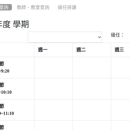
查詢
教師、教室查詢
級任排課
年度 學期
：
級任：
週一
週二
週三
節
~9:20
節
~10:10
節
0~11:10
節