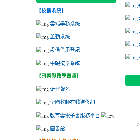
【校務系統】
link to
link to
ink to 
link to
link to
ink to 
ink to 
link 
ink to 
雲端學務系統
差勤系統
設備借用登記
l
中輟復學系統
【研習與教學資源】
研習報名
全國教師在職進修網
教育雲電子書服務平台
圖書館