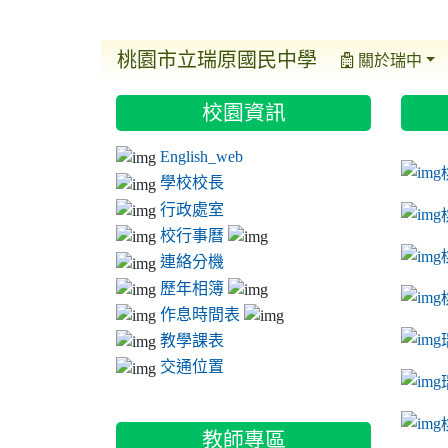
桃園市立瑞原國民中學
關於瑞中
:::
:::
:::
校園資訊
ink t
link 
link 
English_web
link 
學校校長
行政處室
校行事曆
連絡分機
歷年相簿
作息時間表
教學課表
交通位置
link 
教師專區