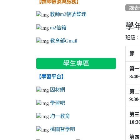
【教師帳號與服務】
課表
教師m2帳號整理
學
m2信箱
班級
教育部Gmail
節
學生專區
第一
8:40
【學習平台】
因材網
第二
9:30
學習吧
第三
均一教育
10:3
桃園智學吧
第四