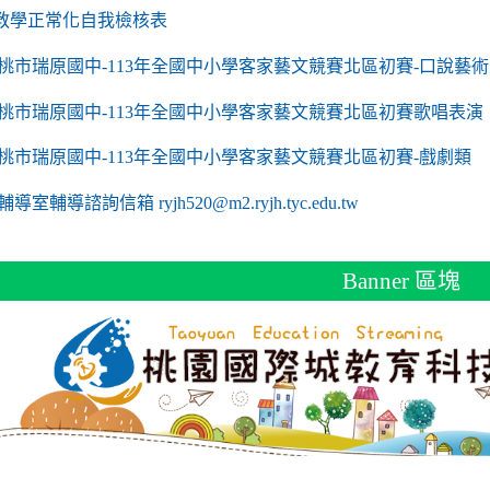
link to https://sites.google.com/a/m2.ryjh.tyc.edu
教學正常化自我檢核表
 mailto:ryjh520@m2.ryjh.tyc.edu.tw
 mailto:ryjh520@m2.ryjh.tyc.edu.tw
mailto:ryjh520@m2.ryjh.tyc.edu.tw
 mailto:ryjh520@m2.ryjh.tyc.edu.tw
 mailto:ryjh520@m2.ryjh.tyc.edu.tw
mailto:ryjh520@m2.ryjh.tyc.edu.tw
mailto:ryjh520@m2.ryjh.tyc.edu.tw
to https://sites.google.com/a/m2.ryjh.tyc.edu.tw/
mailto:ryjh520@m2.ryjh.tyc.edu.tw
link to https://tyc.entry.edu.tw/NoExamImitate_TL/NoExamImitate/Ap
桃市瑞原國中-113年全國中小學客家藝文競賽北區初賽-口說藝術
link to https://tyc.entry.edu.tw/NoExamImitate_TL/NoExamImitate/Ap
桃市瑞原國中-113年全國中小學客家藝文競賽北區初賽歌唱表演
link to https://tyc.entry.edu.tw/NoExamImitate_TL/NoExamImitate/Ap
桃市瑞原國中-113年全國中小學客家藝文競賽北區初賽-戲劇類
ink to https://tyc.entry.edu.tw/NoExamImitate_TL/NoExamImitate/Ap
輔導室輔導諮詢信箱 ryjh520@m2.ryjh.tyc.edu.tw
Banner 區塊