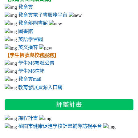
賀 桃園市『2018 聽我話家鄉、浪漫鄉土情國語演講比賽』蔡旻軒同
教育雲
學榮獲第三名、徐玉婷同學榮獲佳作
教育雲電子書服務平台
本校榮獲「107年全國中小學客家藝文競賽」決賽客語口說藝術第二
教育部圖書館
名、客語戲劇第三名
本校榮獲107年「全國中小學客家藝文競賽北區初賽」客語口
圖書館
說藝術特優、客語戲劇特優、客語歌唱表演優等！
英語學習網
賀 薛雅文同學榮獲得桃園市語文競賽客語朗讀第2名!!
英文播客
賀孫正豪同學榮獲桃園市語文競賽卑南族語朗讀第2名!!
【學生帳號與校務服務】
賀 蔡旻軒同學榮獲桃園市語文競賽客語演說第2名!!
學生M6帳號公告
狂賀 本校吳振豪 林晏如老師指導學生莊博瑋 葉智龍 張定閎，榮獲桃
學生M6信箱
園市第58屆科學展覽會--國中化學組第1名，代表桃園市參加全國賽！
教育雲mail
賀本校學生通過106年度客語初級認證共11人；族語中級認證共2人
教育發展資源入口網
賀 鄒進波老師榮獲107年度優良教育專業人員
賀2018桃園說故事競賽-- 葉欣怡 榮獲第一名 鄭淑謹 榮獲第3名
評鑑計畫
賀2018桃園說故事競賽-- 呂權瑋、薛雅雯 榮獲優等， 葉子菱、姜綵婷
榮獲甲等， 莊佳惠 榮獲小尖兵獎
課程計畫
賀 本校獲107年桃園市教學卓越銅桃獎，參賽教師團隊--徐永鋒、林煉
桃園市健康促進學校計畫輔導訪視平台
傑、高鵬、張志華
本校榮獲 107年桃園市定點啦啦隊競賽 第一名