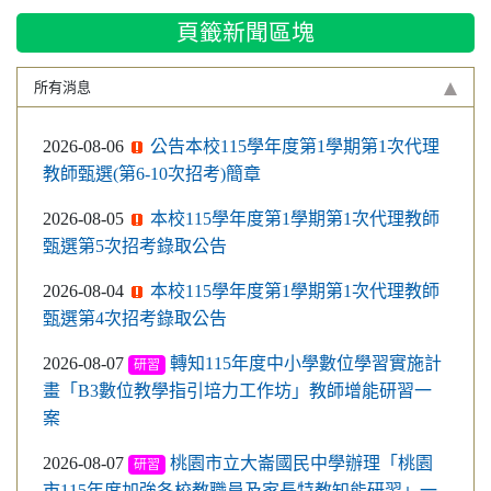
賀！恭賀本校客語戲劇隊榮獲客語藝文賽北區特優
頁籤新聞區塊
賀！李侑庭同學榮獲「桃園市111年度語文競賽決賽」客語情
境式演說全市第一名
所有消息
賀！陳愛佳同學榮獲「桃園市111年度語文競賽決賽」客語朗
讀全市第二名
賀！曾子墨同學參加「110年度Cool English資安王」國中偏遠
2026-08-06
公告本校115學年度第1學期第1次代理
地區學校組獲獎
教師甄選(第6-10次招考)簡章
本校通過110年度客語初級認證學生26人/教職員1人
2026-08-05
本校115學年度第1學期第1次代理教師
賀學生李侑庭、葉欣怡獲得109學年度健康促進學校口腔衛生創意海
甄選第5次招考錄取公告
報製作比賽全市國中組第一名(指導老師：彭莉娟 )
本校109學年度健康促進學校輔導訪視榮獲優良
2026-08-04
本校115學年度第1學期第1次代理教師
賀！黃禹嘉老師榮獲109學年客語結合十二年國教校訂課程成果發表-
甄選第4次招考錄取公告
優良課程方案特優
徐達海校長榮獲「109年度推動客語教學語言獎勵」績優表揚
2026-08-07
轉知115年度中小學數位學習實施計
研習
恭賀本校跆拳隊參加110年全國中等學校運動會 904班 曾嘉豪-
畫「B3數位教學指引培力工作坊」教師增能研習一
榮獲男子組51公斤級銅牌 803班 沈曼妮-榮獲女子組52公斤級銅牌
案
賀！本校學生通過109年度原住民族語中級認證共2人(劉宥瑜/林宗賢)
2026-08-07
桃園市立大崙國民中學辦理「桃園
賀！本校學生通過109年度原住民族語初級認證共2人(林宗廷/陳正賢)
研習
市115年度加強各校教職員及家長特教知能研習」一
賀 本校學生通過109年度客語中級認證8人 (何柔頡、顏翊卉、傅莉