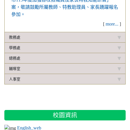
芳、温思俞、陳帟彣、蔡旻軒、陳如萍、高子媛 )
案，敬請鼓勵所屬教師、特教助理員、家長踴躍報名
賀 本校陳柏安老師榮獲「桃園市109學年度國中社會學習領域素養導
參加。
向優良試題甄選 」優等!!
[
more...
]
本校榮獲「109年桃園市客語中級暨中高級認證團體報名獎勵」小學
校組第一名
教務處
賀 古美珠老師榮獲「桃園市109學年度推動本土語文績優教師」
學務處
本校榮獲109年「全國中小學客家藝文競賽總決賽」客語口說藝術全
國第一名、客語戲劇全國第一名！
總務處
賀！！ 陳柏安老師指導學生劉吉芳、蔡旻軒、高子媛、徐玉婷同學榮
輔導室
獲「教育部第16屆國家地理知識大競賽環境觀察暨手繪地圖能力測
驗」 全國決賽國中組佳作
人事室
恭賀!!本校學生通過109年度客語能力初級認證共28人
賀 本校學生參加「2020桃園市客語說故事比賽」榮獲第一名1人(徐書
筠)；第二名2人(陳如萍、葉珊汝)；； 第三名1人(高子媛)；優等1人
(邱羽頡)；甲等3人(徐玉婷、温立揚、葉誌諺)
本校榮獲109年「全國中小學客家藝文競賽北區初賽」 客語口說藝術
:::
校園資訊
特優、客語戲劇特優、客語歌唱表演優等
陳如萍同學榮獲「桃園市109年度語文競賽決賽」客語演說全市第二
English_web