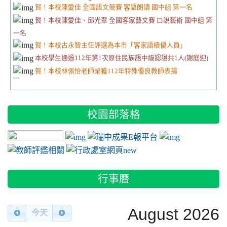
賀！本校陳愛佳 全國語文競賽 客語朗讀 國中組 第一名
賀！本校陳愛佳、邱光翠 全國客家藝文賽 口說藝術 國中組 第
一名
賀！本校古永智主任評選為本市「客家語績優人員」
本校學生通過112年第1次原住民族語中級認證共1人(謝庭迎)
賀！本校林佩怡老師榮獲112年特殊優良教師表揚
賀！本校榮獲桃園市111年度生涯發展教育訪視評鑑 優等
賀！本校榮獲本市111年客語認證團體報名人數競賽「初級小
學校組 第1名」、「中級暨中高級小學校組 第1名」
校園部落格
賀！本校通過客語初級認證學生23人
賀！劉羽捷同學榮獲111學年度原住民族說唱藝術比賽 阿美族
link to https://www.youtube.com/playlist?list=
link to https://sites.google.com
link to https://sites.
link to http://
族語說故事國中組 甲等
link to https://sites.google.com/a/m2
link to https://sites.
賀！本校古永智主任榮獲本市績優客語薪傳師
賀！本校合唱團榮獲桃園市111學年度師生鄉土歌謠比賽【客
行事曆
家語系類】【國中】優等
賀！本校榮獲111年「全國中小學客家藝文競賽總決賽」客語
口說藝術全國第二名、客語戲劇全國第三名
August 2026
今天
賀！曾子墨同學參加111年度｢Cool English口說高手比賽」榮