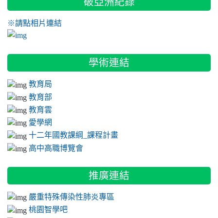
破亞洲紀錄
※請點相片連結
link to https://docs.google.com/document/d/1AqVuCGp6
學術連結
教育局
教育部
教育雲
愛學網
十二年國教課綱_課程計畫
高中高職博覽會
推廣連結
嚴重特殊傳染性肺炎專區
桃園智學吧