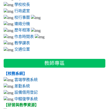
名
學校校長
高子媛同學榮獲「桃園市109年度語文競賽決賽」客語朗讀全
行政處室
市第二名
校行事曆
賀本校參加技藝競賽餐旅職群榮獲佳績 902 蔡孟娟 飲料調製 第二名
連絡分機
902 葉奕妘 烘焙 佳作 901 葉璇 西餐 佳作
歷年相簿
本校榮獲107學年推動客語生活學校計畫績優學校
作息時間表
本校學生通過108年度客語初級認證共24人，通過客語中級認證共8
教學課表
人！獲得「桃園市客語能力認證團體報名獎勵」小學校組第一名
客語生活學校全國決賽~本校榮獲 口說相聲組全國賽第2名、客語戲劇
交通位置
組全國賽第2名、歌唱表演組全國賽第2名！
賀 全市國語文決賽 ～蔡旻軒獲客語演說第二名，高子媛同學獲得客語
教師專區
朗讀第二名
108秋季盃全國田徑公開賽-- 鍾兆妍國女組400公尺金牌 鍾兆貞國女組
【校務系統】
100公尺跨欄成績15秒32 第四名 梁姿儀國女組100公尺成績13秒14第
雲端學務系統
五名 陳少軒國男組110公尺跨欄成績15秒35 第六名 陳廷佑國男組400
差勤系統
公尺成績52秒85第六名 陳禹丞國女鏈球第七名成績31公尺66
設備借用登記
賀 本校林志忠、葉芳君老師指導學生曾愷勳、葉紫婷、
中輟復學系統
袁政宏代表桃園市參加全國第59屆科展賽，榮獲全國第2
【研習與教學資源】
名！
本校參加「2019桃園市客語說故事比賽」榮獲第一名1人(葉欣