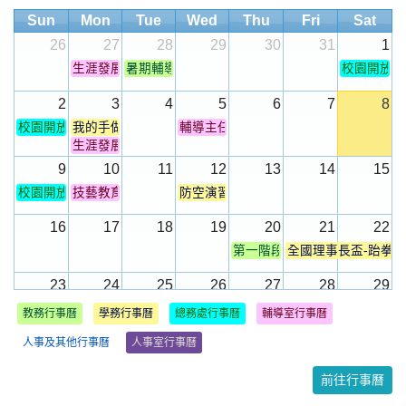
獲口說高手獎
Sun
Mon
Tue
Wed
Thu
Fri
Sat
賀！陳愛佳同學榮獲「2022桃園客語說故事競賽」榮獲客語情
26
27
28
29
30
31
1
境式講古國中組第一名
生涯發展記錄手冊檢核週
暑期輔導結束
校園開放6:00
賀！李侑庭同學榮獲「2022桃園客語說故事競賽」榮獲客語情
境式講古國中組第二名
2
3
4
5
6
7
8
賀！郭守胤同學榮獲「2022桃園客語說故事競賽」榮獲客語情
校園開放6:00~14:00
我的手做小物
輔導主任研習-啟英高中
境式講古國中組第三名
生涯發展教育相關活動準備週
賀！邱光翠同學榮獲「2022桃園客語說故事競賽」榮獲國中組
9
10
11
12
13
14
15
第二名
校園開放6:00~14:00
技藝教育開辦相關資料準備週
防空演習
賀！邱羽頡、官和蓁同學榮獲「2022桃園客語說故事競賽」榮
16
17
18
19
20
21
22
獲國中組第三名
第一階段轉學生與補報到新生
全國理事長盃-跆拳
賀！邱建發同學榮獲「2022桃園客語說故事競賽」榮獲國中組
優等
23
24
25
26
27
28
29
賀！古翊蓁、李晨碩、梁詩湣同學榮獲「2022桃園客語說故事
全國理事長盃-跆拳
新生訓練
桃園市學務主任會議
115-1期初校務會議
教務行事曆
學務行事曆
總務處行事曆
輔導室行事曆
競賽」榮獲國中組甲等
祖父母節
第二階段轉學生與補
人事及其他行事曆
人事室行事曆
賀！曾子墨同學參加111年度｢Cool English英聽王比賽」榮獲
30
31
1
2
3
4
5
英聽王獎
開學-正式上課
導師時間
幹部訓練
前往行事曆
賀！恭賀本校客語口說藝術榮獲客語藝文賽北區特優
經濟弱勢學生就學費用補助及午餐...
經濟弱勢學生補助合併