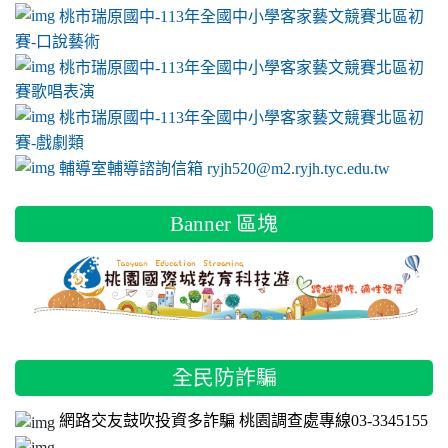
link to mailto:ryjh520@m2.ryjh.tyc.edu.tw
link to mailto:ryjh520@m2.ryjh.tyc.edu.tw
ink to mailto:ryjh520@m2.ryjh.tyc.edu.tw
link to mailto:ryjh520@m2.ryjh.tyc.edu.tw
link to mailto:ryjh520@m2.ryjh.tyc.edu.tw
ink to mailto:ryjh520@m2.ryjh.tyc.edu.tw
ink to mailto:ryjh520@m2.ryjh.tyc.edu.tw
link to https://sites.google.com/a/m2.ryjh.tyc.e
ink to mailto:ryjh520@m2.ryjh.tyc.edu.tw
link to https://tyc.entry.edu.tw/NoExamImitate_TL/NoExamI
桃市瑞原國中-113年全國中小學客家藝文競賽北區初
賽-口說藝術
link to https://tyc.entry.edu.tw/NoExamImitate_TL/NoExamI
桃市瑞原國中-113年全國中小學客家藝文競賽北區初
賽歌唱表演
link to https://tyc.entry.edu.tw/NoExamImitate_TL/NoExamI
桃市瑞原國中-113年全國中小學客家藝文競賽北區初
賽-戲劇類
link to https://tyc.entry.edu.tw/NoExamImitate_TL/NoExamI
輔導室輔導諮詢信箱 ryjh520@m2.ryjh.tyc.edu.tw
Banner 區塊
全民防詐騙
網路交友鼓吹投資多詐騙 桃園調查處專線03-3345155