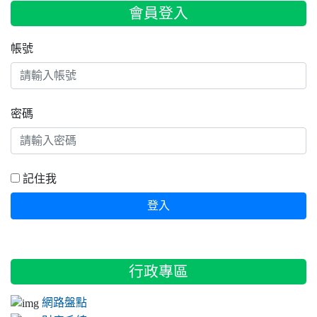
會員登入
賀本校榮獲106「桃園市英語讀者劇場比賽」全市第二名，指導老師
江珮鈺、莊雅雯
帳號
密碼
記住我
登入
:::
行政專區
網路盤點