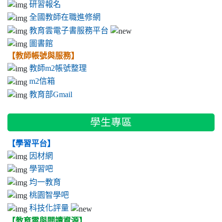
研習報名
怡)；第三名1人(高子媛)；優等3人(徐書筠、蔡旻軒、鄭淑謹)； 甲等3
全國教師在職進修網
人(陳如萍、姜綵婷、薛雅文)；小尖兵1人(莊晉權)
教育雲電子書服務平台
本校榮獲「桃園市108年度國中英語單字競賽」個人獎第16/23/27名
圖書館
(陳睿宇，陳映臻，劉芊妤，指導老師林晏生)
【教師帳號與服務】
賀 本校林志忠、葉芳君老師指導學生曾愷勳、葉紫婷、袁政宏榮獲
教師m2帳號整理
108桃園市科展化學組第一名，代表桃園市參加全國賽！
m2信箱
賀本校合唱團參加全國鄉土歌謠競賽獲優等
本校參加「桃園市108年度教學卓越獎比賽」榮獲銅桃獎
教育部Gmail
賀 古美珠老師榮獲榮獲桃園市108年度教育創意競賽-口說藝術競賽創
意文稿獎
學生專區
賀蔡旻軒、高子媛同學榮獲桃園市108年度教育創意競賽-口說藝術競
賽國中組第三名
【學習平台】
賀 本校林志忠、葉芳君老師指導學生曾愷勳、葉紫婷、袁政宏參加
因材網
108楊梅區科展化學組榮獲第一名
學習吧
賀 本校張素惠老師指導學生陳睿宇、溫健科參加108楊梅區科展數學
均一教育
組榮獲第三名
桃園智學吧
賀葉紫婷同學參加「107桃園市學生資訊教育競賽」榮獲網路查資料
科技化評量
組決賽 第三名
【教育雲與閱讀資源】