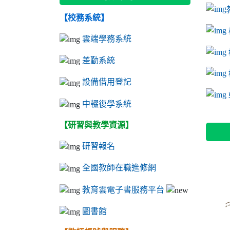
【校務系統】
link to
link to
ink to 
link to
link to
ink to 
ink to 
link 
ink to 
雲端學務系統
差勤系統
設備借用登記
l
中輟復學系統
【研習與教學資源】
研習報名
全國教師在職進修網
教育雲電子書服務平台
圖書館