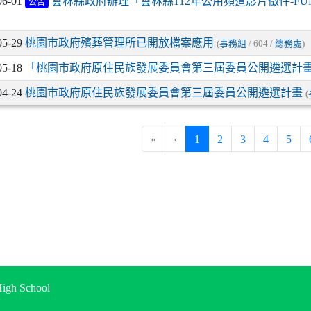
06-01
雲林縣政府辦理「雲林縣112年公用頻道影片徵件-FU
公告
05-29
桃園市政府殯葬管理所已開放檔案應用
(
事務組
/ 604 /
總務處
)
05-18
「桃園市政府原住民族發展委員會第三屆委員公開遴選計畫
04-24
桃園市政府原住民族發展委員會第三屆委員公開遴選計畫
(
(current)
«
‹
1
2
3
4
5
gh School