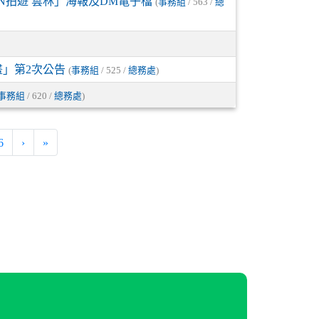
N拍遊 雲林」海報及DM電子檔
(
事務組
/ 563 /
總
」第2次公告
(
事務組
/ 525 /
總務處
)
事務組
/ 620 /
總務處
)
6
›
»