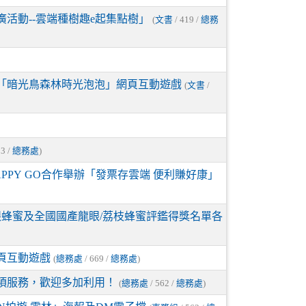
廣活動--雲端種樹趣e起集點樹」
(
文書
/ 419 /
總務
舉辦「暗光鳥森林時光泡泡」網頁互動遊戲
(
文書
/
93 /
總務處
)
APPY GO合作舉辦「發票存雲端 便利賺好康」
眼蜂蜜及全國國產龍眼/荔枝蜂蜜評鑑得獎名單各
頁互動遊戲
(
總務處
/ 669 /
總務處
)
項服務，歡迎多加利用！
(
總務處
/ 562 /
總務處
)