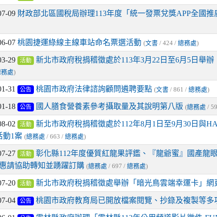
07-09
財政部北區國稅局辦理113年度「統一發票兌獎APP全國推
06-07
桃園捷運綠線主線車站命名票選活動
(
文書
/ 424 /
總務處
)
03-29
新北市政府稅捐稽徵處於113年3月22日至6月5日
活動
總務處
)
01-31
桃園市政府法律諮詢顧問遴聘要點
(
文書
/ 861 /
總務處
)
公告
01-18
國人膳食營養素參考攝取量及其說明第八版
(
總務處
/ 5
公告
08-02
新北市政府稅捐稽徵處於112年8月1日至9月30日與H
活動
活動1案
(
總務處
/ 663 /
總務處
)
07-27
彰化縣112年度優質紅龍果評鑑、『龍爺蜜』國產龍
活動
，惠請協助轉知並踴躍訂購
(
總務處
/ 697 /
總務處
)
07-20
新北市政府稅捐稽徵處舉辦「暗光鳥雲端幸運卡」網
活動
07-04
桃園市政府教育局已開放檔案閱覽、抄錄及複製等多
公告