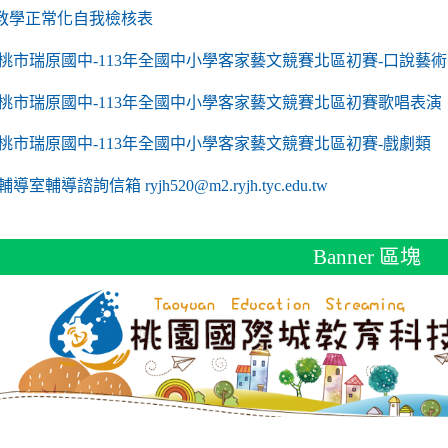
link to https://sites.google.com/a/m2.ryjh.tyc.edu
教學正常化自我檢核表
 mailto:ryjh520@m2.ryjh.tyc.edu.tw
 mailto:ryjh520@m2.ryjh.tyc.edu.tw
mailto:ryjh520@m2.ryjh.tyc.edu.tw
 mailto:ryjh520@m2.ryjh.tyc.edu.tw
 mailto:ryjh520@m2.ryjh.tyc.edu.tw
mailto:ryjh520@m2.ryjh.tyc.edu.tw
mailto:ryjh520@m2.ryjh.tyc.edu.tw
to https://sites.google.com/a/m2.ryjh.tyc.edu.tw/
mailto:ryjh520@m2.ryjh.tyc.edu.tw
link to https://tyc.entry.edu.tw/NoExamImitate_TL/NoExamImitate/Ap
桃市瑞原國中-113年全國中小學客家藝文競賽北區初賽-口說藝術
link to https://tyc.entry.edu.tw/NoExamImitate_TL/NoExamImitate/Ap
桃市瑞原國中-113年全國中小學客家藝文競賽北區初賽歌唱表演
link to https://tyc.entry.edu.tw/NoExamImitate_TL/NoExamImitate/Ap
桃市瑞原國中-113年全國中小學客家藝文競賽北區初賽-戲劇類
ink to https://tyc.entry.edu.tw/NoExamImitate_TL/NoExamImitate/Ap
輔導室輔導諮詢信箱 ryjh520@m2.ryjh.tyc.edu.tw
Banner 區塊