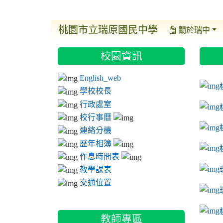
桃園市立瑞原國民中學
關於瑞中
:::
:::
:::
校園資訊
ink t
link 
link 
English_web
link 
學校校長
行政處室
校行事曆
連絡分機
歷年相簿
作息時間表
教學課表
交通位置
link 
教師專區