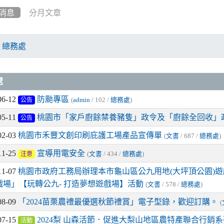
消息
分月文章
總務處
章列表
處
06-12
防颱專區
(
admin
/ 102 /
總務處
)
公告
05-11
桃園市「家戶廚餘禁養豬隻」政令及「廚餘全回收」
公告
02-03
桃園市禾豐文創印刷庇護工場產品宣傳單
(
文書
/ 687 /
總務處
)
11-25
宣導用電安全
(
文書
/ 434 /
總務處
)
注意
11-07
桃園市政府工務局辦理本市龜山區公九用地(大坪頂公園)遊
戲場」【玩轉公九- 打造夢想遊戲場】活動
(
文書
/ 578 /
總務處
)
08-09
「2024苗栗農禮最優選秋節禮賞」電子型錄，歡迎訂購。
(
07-15
2024梨 山森活節．促進大梨山地區農特產聯合行銷系
活動