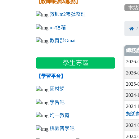
【教師帳號與服務】
本站
教師m2帳號整理
m2信箱

教育部Gmail
文
總務
2026-
學生專區
2026-
【學習平台】
2025-
因材網
2024-
學習吧
2024-
想遊
均一教育
2024-
桃園智學吧
2024-