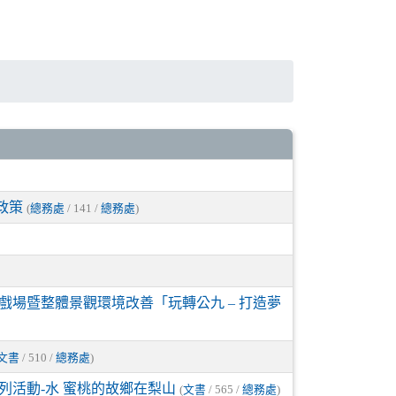
政策
(
總務處
/ 141 /
總務處
)
戲場暨整體景觀環境改善「玩轉公九 – 打造夢
文書
/ 510 /
總務處
)
列活動-水 蜜桃的故鄉在梨山
(
文書
/ 565 /
總務處
)