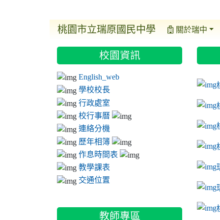
桃園市立瑞原國民中學
關於瑞中
:::
:::
:::
校園資訊
ink t
link 
link 
English_web
link 
學校校長
行政處室
校行事曆
連絡分機
歷年相簿
作息時間表
教學課表
交通位置
link 
教師專區