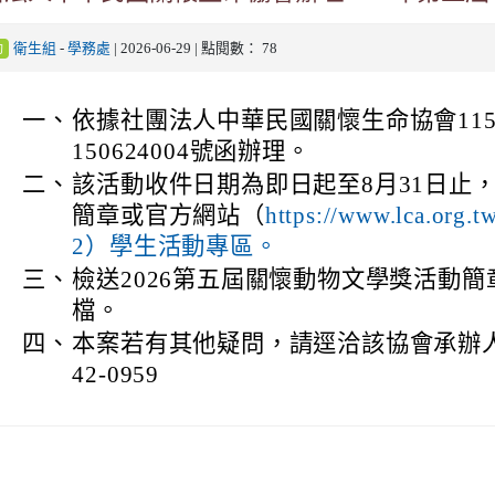
衛生組
-
學務處
| 2026-06-29 | 點閱數： 78
動
一、
依據社團法人中華民國關懷生命協會115
150624004號函辦理。
二、
該活動收件日期為即日起至8月31日止
簡章或官方網站（
https://www.lca.org.t
2）學生活動專區。
三、
檢送2026第五屆關懷動物文學獎活動
檔。
四、
本案若有其他疑問，請逕洽該協會承辦人員
42-0959