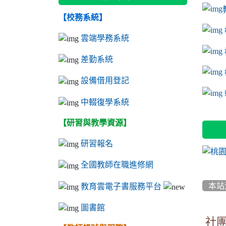
【校務系統】
link to
link to
ink to 
link to
link to
ink to 
ink to 
link 
ink to 
雲端學務系統
差勤系統
設備借用登記
l
中輟復學系統
【研習與教學資源】
研習報名
全國教師在職進修網
本站
教育雲電子書服務平台
圖書館
社