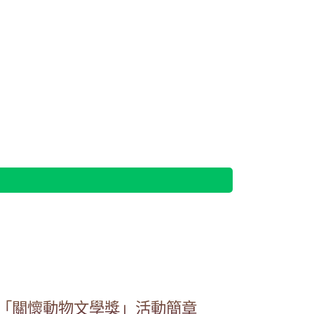
.tw/ryjh011/%E7%91%9E%E5%8E%9F%E5%9C%8B%E6%B0%91%E
ryjh011/%E7%91%9E%E5%8E%9F%E5%9C%8B%E6%B0%91%E4%B8
ps/Page/Public/ChooseSys.aspx
ps/Page/Public/ChooseSys.aspx
ps/Page/Public/ChooseSys.aspx
ps/Page/Public/ChooseSys.aspx
屆「關懷動物文學獎」活動簡章