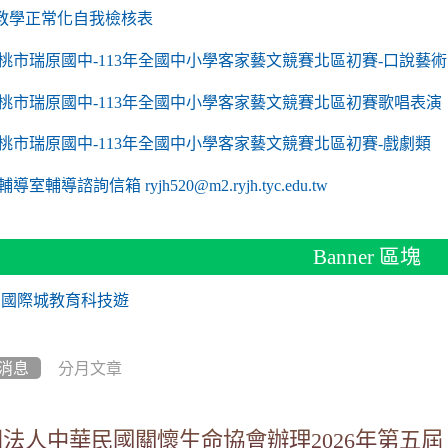
link to https://sites.google.com/a/m2.ryjh.tyc.edu
教學正常化自我檢核表
 mailto:ryjh520@m2.ryjh.tyc.edu.tw
 mailto:ryjh520@m2.ryjh.tyc.edu.tw
mailto:ryjh520@m2.ryjh.tyc.edu.tw
 mailto:ryjh520@m2.ryjh.tyc.edu.tw
 mailto:ryjh520@m2.ryjh.tyc.edu.tw
mailto:ryjh520@m2.ryjh.tyc.edu.tw
mailto:ryjh520@m2.ryjh.tyc.edu.tw
to https://sites.google.com/a/m2.ryjh.tyc.edu.tw/
mailto:ryjh520@m2.ryjh.tyc.edu.tw
link to https://tyc.entry.edu.tw/NoExamImitate_TL/NoExamImitate/Ap
桃市瑞原國中-113年全國中小學客家藝文競賽北區初賽-口說藝術
link to https://tyc.entry.edu.tw/NoExamImitate_TL/NoExamImitate/Ap
桃市瑞原國中-113年全國中小學客家藝文競賽北區初賽歌唱表演
link to https://tyc.entry.edu.tw/NoExamImitate_TL/NoExamImitate/Ap
桃市瑞原國中-113年全國中小學客家藝文競賽北區初賽-戲劇類
ink to https://tyc.entry.edu.tw/NoExamImitate_TL/NoExamImitate/Ap
輔導室輔導諮詢信箱 ryjh520@m2.ryjh.tyc.edu.tw
Banner 區塊
消息
分月文章
團法人中華民國關懷生命協會辦理2026年第五