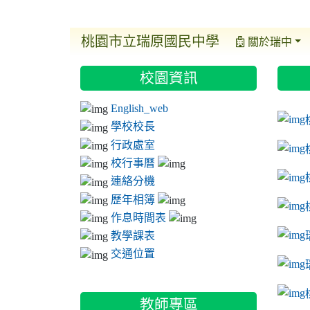
桃園市立瑞原國民中學
關於瑞中
:::
:::
:::
校園資訊
ink t
link 
link 
English_web
link 
學校校長
行政處室
校行事曆
連絡分機
歷年相簿
作息時間表
教學課表
交通位置
link 
教師專區