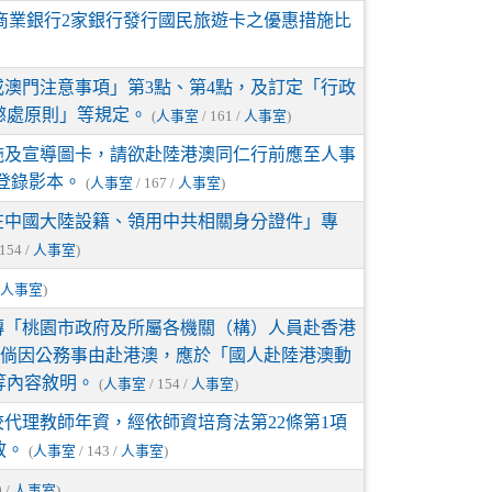
山商業銀行2家銀行發行國民旅遊卡之優惠措施比
澳門注意事項」第3點、第4點，及訂定「行政
懲處原則」等規定。
(
人事室
/ 161 /
人事室
)
施及宣導圖卡，請欲赴陸港澳同仁行前應至人事
登錄影本。
(
人事室
/ 167 /
人事室
)
在中國大陸設籍、領用中共相關身分證件」專
 154 /
人事室
)
/
人事室
)
傳「桃園市政府及所屬各機關（構）人員赴香港
。倘因公務事由赴港澳，應於「國人赴陸港澳動
等內容敘明。
(
人事室
/ 154 /
人事室
)
代理教師年資，經依師資培育法第22條第1項
敘。
(
人事室
/ 143 /
人事室
)
0 /
人事室
)