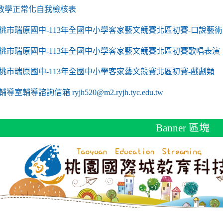
link to https://sites.google.com/a/m2.ryjh.tyc.edu
教學正常化自我檢核表
 mailto:ryjh520@m2.ryjh.tyc.edu.tw
 mailto:ryjh520@m2.ryjh.tyc.edu.tw
mailto:ryjh520@m2.ryjh.tyc.edu.tw
 mailto:ryjh520@m2.ryjh.tyc.edu.tw
 mailto:ryjh520@m2.ryjh.tyc.edu.tw
mailto:ryjh520@m2.ryjh.tyc.edu.tw
mailto:ryjh520@m2.ryjh.tyc.edu.tw
to https://sites.google.com/a/m2.ryjh.tyc.edu.tw/
mailto:ryjh520@m2.ryjh.tyc.edu.tw
link to https://tyc.entry.edu.tw/NoExamImitate_TL/NoExamImitate/Ap
桃市瑞原國中-113年全國中小學客家藝文競賽北區初賽-口說藝術
link to https://tyc.entry.edu.tw/NoExamImitate_TL/NoExamImitate/Ap
桃市瑞原國中-113年全國中小學客家藝文競賽北區初賽歌唱表演
link to https://tyc.entry.edu.tw/NoExamImitate_TL/NoExamImitate/Ap
桃市瑞原國中-113年全國中小學客家藝文競賽北區初賽-戲劇類
ink to https://tyc.entry.edu.tw/NoExamImitate_TL/NoExamImitate/Ap
輔導室輔導諮詢信箱 ryjh520@m2.ryjh.tyc.edu.tw
Banner 區塊