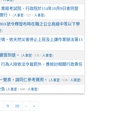
業經考試院、行政院於114年10月9日會同發
日施行。
(
人事室
/ 127 /
人事室
)
41480A號令釋發布時在職之公立高級中等以下學
室
)
情，依天然災害停止上班及上課作業辦法第13
不實簽到退。
(
人事室
/ 131 /
人事室
)
，行為人除依法令裁罰外，應檢討相關行政責任
施一覽表，請同仁參考運用。
(
人事室
/ 128 /
人事室
)
公告
(
人事室
/ 168 /
人事室
)
8
9
10
›
»