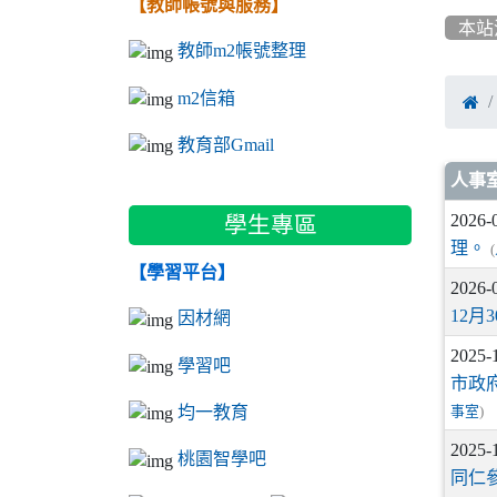
【教師帳號與服務】
本站
教師m2帳號整理
m2信箱

教育部Gmail
文
人事
2026-
學生專區
理。
(
【學習平台】
2026-
12月
因材網
2025-
學習吧
市政
均一教育
事室
)
2025-
桃園智學吧
同仁