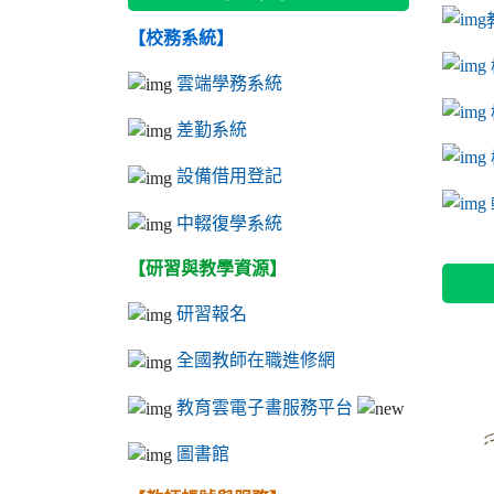
【校務系統】
link to
link to
ink to 
link to
link to
ink to 
ink to 
link 
ink to 
雲端學務系統
差勤系統
設備借用登記
l
中輟復學系統
【研習與教學資源】
研習報名
全國教師在職進修網
教育雲電子書服務平台
圖書館