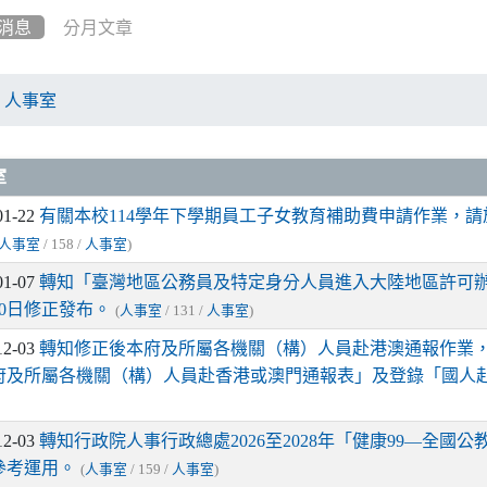
消息
分月文章
人事室
章列表
室
01-22
有關本校114學年下學期員工子女教育補助費申請作業，請於
人事室
/ 158 /
人事室
)
01-07
轉知「臺灣地區公務員及特定身分人員進入大陸地區許可辦法
30日修正發布。
(
人事室
/ 131 /
人事室
)
12-03
轉知修正後本府及所屬各機關（構）人員赴港澳通報作業
府及所屬各機關（構）人員赴香港或澳門通報表」及登錄「國人
12-03
轉知行政院人事行政總處2026至2028年「健康99—全
參考運用。
(
人事室
/ 159 /
人事室
)