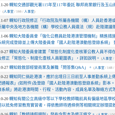
11-20
轉知交通部觀光署115年至117年委託 聯邦商業銀行及玉
。
(
人事室
/ 166 /
人事室
)
11-07
轉知行政院修正「行政院及所屬各機關（構）人員赴香港或
所屬中央及地方各機關（構）學校公務人員違法（規）赴陸建議
11-06
轉知大陸委員會「強化公務員赴陸港澳管理機制」精進措
系統完成登錄並上傳大陸委員會「國人赴陸港澳動態登錄系統」 
10-27
轉知大陸委員會建置「常態化制度化查核軍公教人員不得
及修正「常態化、制度化查核人員範圍表」，詳如說明。
(
人事室
/
10-27
轉知銓敘部經營商業及兼職「問答集Q&A」。
(
人事室
/ 148 
10-22
轉知同仁倘赴港澳，應於出境日三日前至人事差勤系統上
門通報表」(如附件)及登錄「國人赴陸港澳動態登錄系統」影本
錄系統」將赴港澳時間、行程、活動內容、成員名單及聯絡方式
10-20
轉知有關公立高級中等以下學校教師職前具有偏遠地區學校
用以抵免修習教育實習者，得依教師待遇條例等相關規定辦理提
10-16
轉知「教師請假規則」發布令影本及修正條文。
(
人事室
/ 15