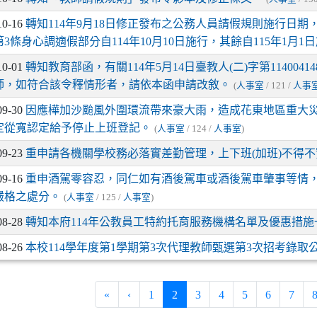
10-16
轉知114年9月18日修正發布之公務人員請假規則施行日期，
3條身心調適假部分自114年10月10日施行，其餘自115年1月1
10-01
轉知教育部函，有關114年5月14日臺教人(二)字第11400
師，如符合該令釋情形者，請依本函申請改敘。
(
人事室
/ 121 /
人事
09-30
因應樺加沙颱風外圍環流帶來豪大雨，造成花東地區重大災
定從寬認定給予停止上班登記。
(
人事室
/ 124 /
人事室
)
09-23
重申請各機關學校務必落實差勤管理，上下班(加班)不得
09-16
重申酒駕零容忍，同仁如有酒後駕車或酒後駕車肇事等情
嚴格之處分。
(
人事室
/ 125 /
人事室
)
08-28
轉知本府114年公教員工特約托育服務機構名單及優惠措
08-26
本校114學年度第1學期第3次代理教師甄選第3次招考錄取
(current)
«
‹
1
2
3
4
5
6
7