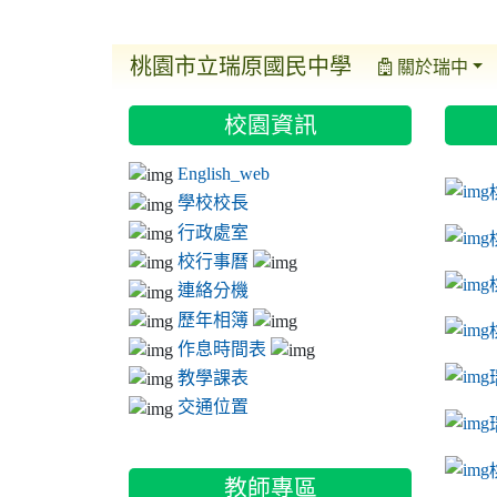
桃園市立瑞原國民中學
關於瑞中
:::
:::
:::
校園資訊
ink t
link 
link 
English_web
link 
學校校長
行政處室
校行事曆
連絡分機
歷年相簿
作息時間表
教學課表
交通位置
link 
教師專區