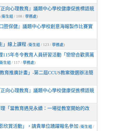
『正向心理教育』議題中心學校健康促進標語競
(
衛生組
/ 108 /
學務處
)
『口腔保健』議題中心學校創意海報製作比賽實
生」線上課程
(
衛生組
/ 123 /
學務處
)
115年冬令教育人員研習活動「戀戀合歡奧萬
衛生組
/ 117 /
學務處
)
學教育推廣計畫」-第二屆CCUS教案徵選辦法簡
『正向心理教育』議題中心學校健康促進標語競
）辦理「當教育遇見永續：一場從教室開始的改
育電影欣賞活動」，請貴單位踴躍報名參加
(
衛生組
/