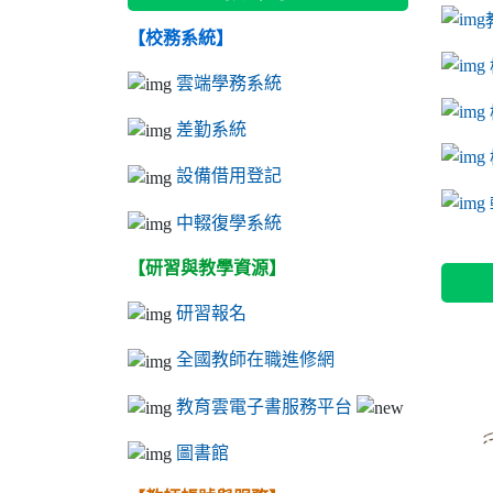
【校務系統】
link to
link to
ink to 
link to
link to
ink to 
ink to 
link 
ink to 
雲端學務系統
差勤系統
設備借用登記
l
中輟復學系統
【研習與教學資源】
研習報名
全國教師在職進修網
教育雲電子書服務平台
圖書館