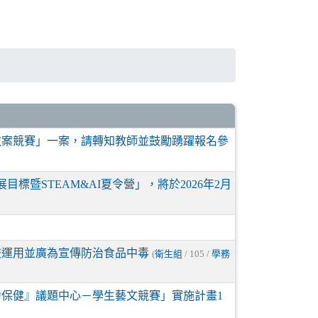
教案競賽」一案，請轉知教師並鼓勵踴躍報名參
標暨STEAM&AI夏令營」，將於2026年2月
校運用並廣為宣傳防治食品中毒
(
衛生組
/ 105 /
學務
力保健』議題中心－學生藝文競賽」實施計畫1