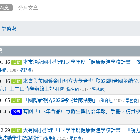
消息
分月文章
學務處
章列表
處
01-16
本市潛龍國小辦理114學年度「健康促進學校計畫－
活動
生組
/ 108 /
學務處
)
01-16
本會與美國舊金山州立大學合辦「2026聯合國永續發展目
活動
（六）上午11時舉辦線上說明會
(
衛生組
/ 117 /
學務處
)
01-05
「國際新視界2026寒假營隊活動」
(
訓育組
/ 107 /
學務處
)
活動
01-05
有關「113年食品中毒發生與防治年報」手冊，請貴
公告
12-29
大有國小辦理「114學年度健康促進學校計畫－『視
活動
請鼓勵學生踴躍投件
(
衛生組
/ 121 /
學務處
)