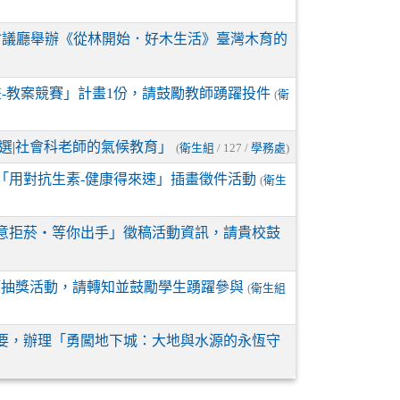
際會議廳舉辦《從林開始．好木生活》臺灣木育的
畫-教案競賽」計畫1份，請鼓勵教師踴躍投件
(
衛
徵選|社會科老師的氣候教育」
(
衛生組
/ 127 /
學務處
)
理「用對抗生素-健康得來速」插畫徵件活動
(
衛生
意拒菸‧等你出手」徵稿活動資訊，請貴校鼓
小額抽獎活動，請轉知並鼓勵學生踴躍參與
(
衛生組
要，辦理「勇闖地下城：大地與水源的永恆守