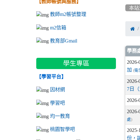
【教師帳號與服務】
本站
教師m2帳號整理
m2信箱

教育部Gmail
文
學務
2026-
學生專區
加
(
衛
【學習平台】
2026-
7日
因材網
2026-
學習吧
2026-
均一教育
處
)
桃園智學吧
2025-
份，