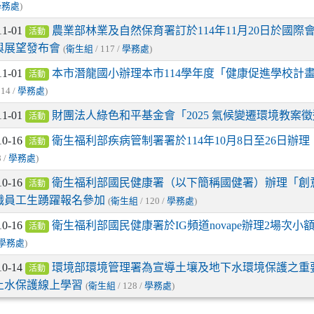
學務處
)
11-01
農業部林業及自然保育署訂於114年11月20日於國
活動
與展望發布會
(
衛生組
/ 117 /
學務處
)
11-01
本市潛龍國小辦理本市114學年度「健康促進學校計
活動
114 /
學務處
)
11-01
財團法人綠色和平基金會「2025 氣候變遷環境教案
活動
10-16
衛生福利部疾病管制署署於114年10月8日至26日辦
活動
8 /
學務處
)
10-16
衛生福利部國民健康署（以下簡稱國健署）辦理「創
活動
職員工生踴躍報名參加
(
衛生組
/ 120 /
學務處
)
10-16
衛生福利部國民健康署於IG頻道novape辦理2場次
活動
學務處
)
10-14
環境部環境管理署為宣導土壤及地下水環境保護之重
活動
土水保護線上學習
(
衛生組
/ 128 /
學務處
)