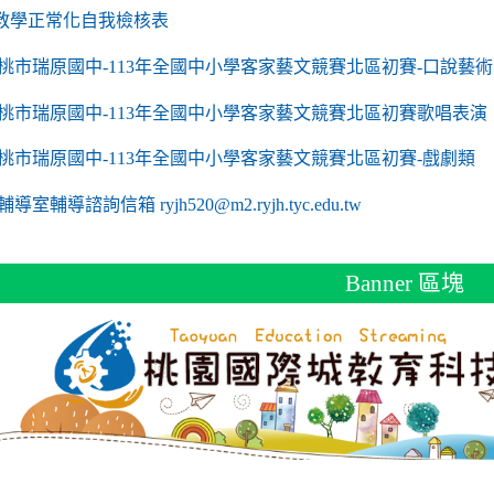
link to https://sites.google.com/a/m2.ryjh.tyc.edu
教學正常化自我檢核表
 mailto:ryjh520@m2.ryjh.tyc.edu.tw
 mailto:ryjh520@m2.ryjh.tyc.edu.tw
mailto:ryjh520@m2.ryjh.tyc.edu.tw
 mailto:ryjh520@m2.ryjh.tyc.edu.tw
 mailto:ryjh520@m2.ryjh.tyc.edu.tw
mailto:ryjh520@m2.ryjh.tyc.edu.tw
mailto:ryjh520@m2.ryjh.tyc.edu.tw
to https://sites.google.com/a/m2.ryjh.tyc.edu.tw/
mailto:ryjh520@m2.ryjh.tyc.edu.tw
link to https://tyc.entry.edu.tw/NoExamImitate_TL/NoExamImitate/Ap
桃市瑞原國中-113年全國中小學客家藝文競賽北區初賽-口說藝術
link to https://tyc.entry.edu.tw/NoExamImitate_TL/NoExamImitate/Ap
桃市瑞原國中-113年全國中小學客家藝文競賽北區初賽歌唱表演
link to https://tyc.entry.edu.tw/NoExamImitate_TL/NoExamImitate/Ap
桃市瑞原國中-113年全國中小學客家藝文競賽北區初賽-戲劇類
ink to https://tyc.entry.edu.tw/NoExamImitate_TL/NoExamImitate/Ap
輔導室輔導諮詢信箱 ryjh520@m2.ryjh.tyc.edu.tw
Banner 區塊