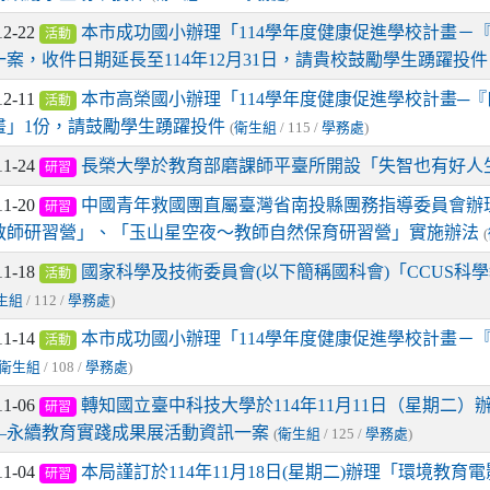
12-22
本市成功國小辦理「114學年度健康促進學校計畫－
活動
一案，收件日期延長至114年12月31日，請貴校鼓勵學生踴躍投件
12-11
本市高榮國小辦理「114學年度健康促進學校計畫─
活動
畫」1份，請鼓勵學生踴躍投件
(
衛生組
/ 115 /
學務處
)
11-24
長榮大學於教育部磨課師平臺所開設「失智也有好人
研習
11-20
中國青年救國團直屬臺灣省南投縣團務指導委員會辦理
研習
教師研習營」、「玉山星空夜〜教師自然保育研習營」實施辦法
(
11-18
國家科學及技術委員會(以下簡稱國科會)「CCUS科
活動
生組
/ 112 /
學務處
)
11-14
本市成功國小辦理「114學年度健康促進學校計畫－
活動
衛生組
/ 108 /
學務處
)
11-06
轉知國立臺中科技大學於114年11月11日（星期二
研習
—永續教育實踐成果展活動資訊一案
(
衛生組
/ 125 /
學務處
)
11-04
本局謹訂於114年11月18日(星期二)辦理「環境教
研習