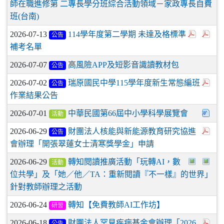
師在職進修第 二專長學分班綜合活動領域－家政專長自費
班(台南)
2026-07-13
114學年度第二學期 未達及格標準
公告
補考名單
2026-07-07
高風險APP及短影音識讀教材包
公告
2026-07-02
瑞原國民中學115學年度新生常態編班
公告
作業結果公告
2026-07-01
中華民國第66屆中小學科學展覽會
活動
2026-06-29
財團法人核能與新能源教育研究協進
公告
會辦理「開張翠蓮女士清寒獎學金」申請
2026-06-29
轉知閱讀推廣活動「玩轉AI，數
活動
位共學」及「她／他／TA：重新閱讀『不一樣』的世界」
針對教師辦理之活動
2026-06-24
轉知【免費教師AI工作坊】
研習
2026-06-18
財團法人罕見疾病基金會辦理「2026
公告