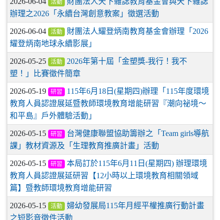
2026-06-04
財團法人天下雜誌教育基金會與天下雜誌
活動
辦理之2026「永續台灣創意教案」徵選活動
2026-06-04
財團法人耀登炳南教育基金會辦理「2026
活動
耀登炳南地球永續影展」
2026-05-25
2026年第十屆「金塑獎-我行！我不
活動
塑！」比賽徵件簡章
2026-05-19
115年6月18日(星期四)辦理「115年度環境
研習
教育人員認證展延暨教師環境教育增能研習『潮向祕境～
和平島』戶外體驗活動」
2026-05-15
台灣健康聯盟協助籌辦之「Team girls導航
研習
課」教材資源及「生理教育推廣計畫」活動
2026-05-15
本局訂於115年6月11日(星期四) 辦理環境
研習
教育人員認證展延研習【12小時以上環境教育相關領域
篇】暨教師環境教育增能研習
2026-05-15
婦幼發展局115年月經平權推廣行動計畫
活動
之短影音徵件活動