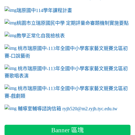
瑞原國中114學年課程計畫
link to https://sites.google.com/a/m2.ryjh.tyc.e
桃園市立瑞原國民中學 定期評量命審題機制實施要點
link to https://sites.google.com/a/m2.ryjh.
教學正常化自我檢核表
link to mailto:ryjh520@m2.ryjh.tyc.edu.tw
link to mailto:ryjh520@m2.ryjh.tyc.edu.tw
ink to mailto:ryjh520@m2.ryjh.tyc.edu.tw
link to mailto:ryjh520@m2.ryjh.tyc.edu.tw
link to mailto:ryjh520@m2.ryjh.tyc.edu.tw
ink to mailto:ryjh520@m2.ryjh.tyc.edu.tw
ink to mailto:ryjh520@m2.ryjh.tyc.edu.tw
link to https://sites.google.com/a/m2.ryjh.tyc.e
ink to mailto:ryjh520@m2.ryjh.tyc.edu.tw
link to https://tyc.entry.edu.tw/NoExamImitate_TL/NoExamI
桃市瑞原國中-113年全國中小學客家藝文競賽北區初
賽-口說藝術
link to https://tyc.entry.edu.tw/NoExamImitate_TL/NoExamI
桃市瑞原國中-113年全國中小學客家藝文競賽北區初
賽歌唱表演
link to https://tyc.entry.edu.tw/NoExamImitate_TL/NoExamI
桃市瑞原國中-113年全國中小學客家藝文競賽北區初
賽-戲劇類
link to https://tyc.entry.edu.tw/NoExamImitate_TL/NoExamI
輔導室輔導諮詢信箱 ryjh520@m2.ryjh.tyc.edu.tw
Banner 區塊