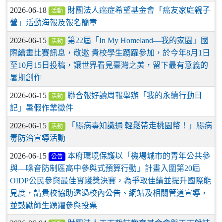
2026-06-18
財團法人癌症希望基金會「癌友家庭親子
活動
營」活動海報及報名簡章
2026-06-15
第22屆「In My Homeland—我的家園」國
活動
際繪畫比賽訊息，敬邀 貴校學生踴躍參加，於今年8月1日
至10月15日投稿，讓世界看見臺灣之美，留下最有意義的
暑期創作
2026-06-15
聯合報好讀周報舉辦「我的永續行動日
活動
記」暑假作業徵件
2026-06-15
「腸病毒知識通 輕鬆帶走桃園幣！」腸病
活動
毒防治宣導活動
2026-06-15
本府環境保護以「機場城市的青年公共參
公告
與—噪音防制區高中參與式預算行動」計畫入圍第20屆
OIDP公民參與最佳實踐獎決賽，為爭取佳績並提升國際能
見度，請貴校協助透過校內公告、網站及相關管道宣導，
並鼓勵師生踴躍參與投票