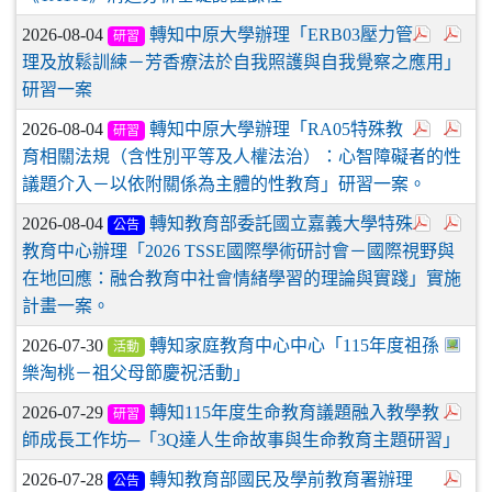
2026-08-04
轉知中原大學辦理「ERB03壓力管
研習
理及放鬆訓練－芳香療法於自我照護與自我覺察之應用」
研習一案
2026-08-04
轉知中原大學辦理「RA05特殊教
研習
育相關法規（含性別平等及人權法治）：心智障礙者的性
議題介入－以依附關係為主體的性教育」研習一案。
2026-08-04
轉知教育部委託國立嘉義大學特殊
公告
教育中心辦理「2026 TSSE國際學術研討會－國際視野與
在地回應：融合教育中社會情緒學習的理論與實踐」實施
計畫一案。
2026-07-30
轉知家庭教育中心中心「115年度祖孫
活動
樂淘桃－祖父母節慶祝活動」
2026-07-29
轉知115年度生命教育議題融入教學教
研習
師成長工作坊─「3Q達人生命故事與生命教育主題研習」
2026-07-28
轉知教育部國民及學前教育署辦理
公告