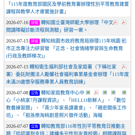
「115年度教育部國民及學前教育署辦理性別平等教育建置
課程與教學人才庫實施計畫」
2026-07-16
轉知國立臺灣師範大學辦理「中文
研習
閱讀障礙診斷流程與測驗」研習一案。
2026-07-15
轉知桃園市政府教育局辦理115年桃園
研習
市正念專注力研習營 「正念、社會情緒學習與生命教育
(行政及教師梯次)」
2026-07-15
轉知衛生福利部社會及家庭署（下稱社家
署）委託財團法人勵馨社會福利事業基金會辦理「115年度
未滿20歲懷孕服務專業人員教育訓練」
2026-07-08
轉知家庭教育中心中
公告
心「小桃家7月課程資訊」、「HELLO新鮮人」、「數位
教養練習題」、「青少年家長讀書會」、「親密關係工作
坊」、「祖孫樂淘桃創意照片徵件活動」海報
2026-07-07
轉知教育部116年性別平等教育日推動主
公告
題「從認識到支持：建構多元性別友善校園」相關課程與