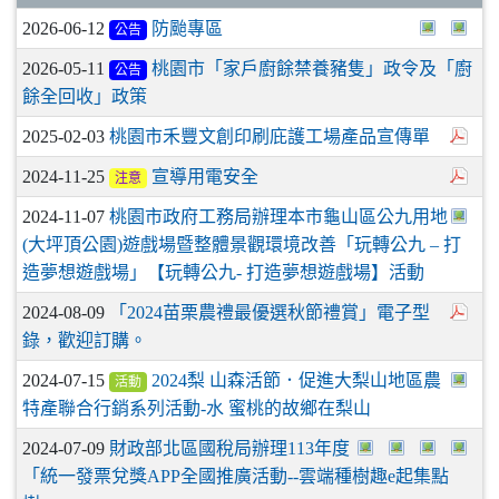
2026-06-12
防颱專區
公告
2026-05-11
桃園市「家戶廚餘禁養豬隻」政令及「廚
公告
餘全回收」政策
2025-02-03
桃園市禾豐文創印刷庇護工場產品宣傳單
2024-11-25
宣導用電安全
注意
2024-11-07
桃園市政府工務局辦理本市龜山區公九用地
(大坪頂公園)遊戲場暨整體景觀環境改善「玩轉公九 – 打
造夢想遊戲場」【玩轉公九- 打造夢想遊戲場】活動
2024-08-09
「2024苗栗農禮最優選秋節禮賞」電子型
錄，歡迎訂購。
2024-07-15
2024梨 山森活節．促進大梨山地區農
活動
特產聯合行銷系列活動-水 蜜桃的故鄉在梨山
2024-07-09
財政部北區國稅局辦理113年度
「統一發票兌獎APP全國推廣活動--雲端種樹趣e起集點