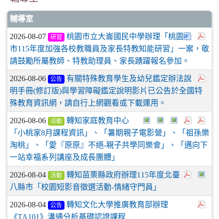
輔導室
2026-08-07
桃園市立大崙國民中學辦理「桃園
研習
市115年度加強各校教職員及家長特教知能研習」一案，敬
請鼓勵所屬教師、特教助理員、家長踴躍報名參加。
2026-08-06
有關特殊教育學生及幼兒鑑定辦法說
公告
明手冊(修訂版)與學習障礙鑑定說明影片已公告於全國特
殊教育資訊網，請自行上網觀看或下載運用。
2026-08-06
轉知家庭教育中心
活動
「小桃家8月課程資訊」、「暑期親子電影營」、「祖孫樂
淘桃」、「愛『原原』不絕-親子共學同樂會」、「邁向下
一站幸福系列講座及成長團體」
2026-08-04
轉知苗栗縣政府辦理115年度北臺
活動
八縣市「校園短影音徵選活動-情緒守門員」
2026-08-04
轉知文化大學推廣教育部辦理
公告
《TA101》溝通分析基礎認證課程