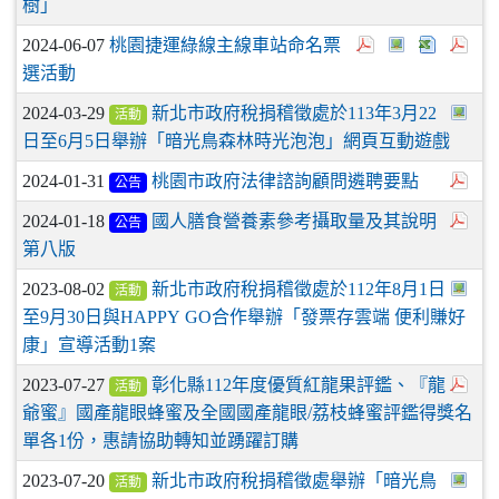
樹」
2024-06-07
桃園捷運綠線主線車站命名票
選活動
2024-03-29
新北市政府稅捐稽徵處於113年3月22
活動
日至6月5日舉辦「暗光鳥森林時光泡泡」網頁互動遊戲
2024-01-31
桃園市政府法律諮詢顧問遴聘要點
公告
2024-01-18
國人膳食營養素參考攝取量及其說明
公告
第八版
2023-08-02
新北市政府稅捐稽徵處於112年8月1日
活動
至9月30日與HAPPY GO合作舉辦「發票存雲端 便利賺好
康」宣導活動1案
2023-07-27
彰化縣112年度優質紅龍果評鑑、『龍
活動
爺蜜』國產龍眼蜂蜜及全國國產龍眼/荔枝蜂蜜評鑑得獎名
單各1份，惠請協助轉知並踴躍訂購
2023-07-20
新北市政府稅捐稽徵處舉辦「暗光鳥
活動