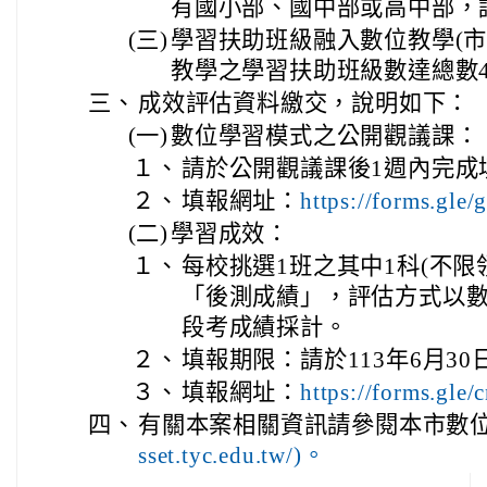
有國小部、國中部或高中部，
(三)
學習扶助班級融入數位教學(市
教學之學習扶助班級數達總數40
三、
成效評估資料繳交，說明如下：
(一)
數位學習模式之公開觀議課：
１、
請於公開觀議課後1週內完成
２、
填報網址：
https://forms.g
(二)
學習成效：
１、
每校挑選1班之其中1科(不限
「後測成績」，評估方式以
段考成績採計。
２、
填報期限：請於113年6月3
３、
填報網址：
https://forms.g
四、
有關本案相關資訊請參閱本市數位
sset.tyc.edu.tw/)。