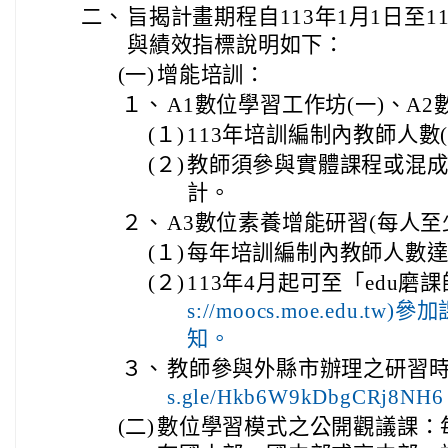
二、
旨揭計畫期程自113年1月1日至1
與績效指標說明如下：
(一)
增能培訓：
１、
A1數位學習工作坊(一)、A2
(１)
113年培訓編制內教師人數(
(２)
教師須參與實體課程或混
計。
２、
A3數位素養增能研習(每人至
(１)
每年培訓編制內教師人數達
(２)
113年4月起可至「edu磨
s://moocs.moe.edu.
知。
３、
教師參與外縣市辦理之研習
s.gle/Hkb6W9kDbgCRj8NH
(二)
數位學習模式之公開觀議課：