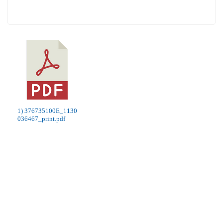
1) 376735100E_1130
036467_print.pdf