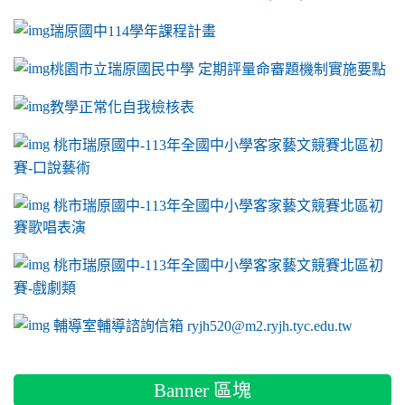
瑞原國中114學年課程計畫
link to https://sites.google.com/a/m2.ryjh.tyc.e
桃園市立瑞原國民中學 定期評量命審題機制實施要點
link to https://sites.google.com/a/m2.ryjh.
教學正常化自我檢核表
link to mailto:ryjh520@m2.ryjh.tyc.edu.tw
link to mailto:ryjh520@m2.ryjh.tyc.edu.tw
ink to mailto:ryjh520@m2.ryjh.tyc.edu.tw
link to mailto:ryjh520@m2.ryjh.tyc.edu.tw
link to mailto:ryjh520@m2.ryjh.tyc.edu.tw
ink to mailto:ryjh520@m2.ryjh.tyc.edu.tw
ink to mailto:ryjh520@m2.ryjh.tyc.edu.tw
link to https://sites.google.com/a/m2.ryjh.tyc.e
ink to mailto:ryjh520@m2.ryjh.tyc.edu.tw
link to https://tyc.entry.edu.tw/NoExamImitate_TL/NoExamI
桃市瑞原國中-113年全國中小學客家藝文競賽北區初
賽-口說藝術
link to https://tyc.entry.edu.tw/NoExamImitate_TL/NoExamI
桃市瑞原國中-113年全國中小學客家藝文競賽北區初
賽歌唱表演
link to https://tyc.entry.edu.tw/NoExamImitate_TL/NoExamI
桃市瑞原國中-113年全國中小學客家藝文競賽北區初
賽-戲劇類
link to https://tyc.entry.edu.tw/NoExamImitate_TL/NoExamI
輔導室輔導諮詢信箱 ryjh520@m2.ryjh.tyc.edu.tw
Banner 區塊