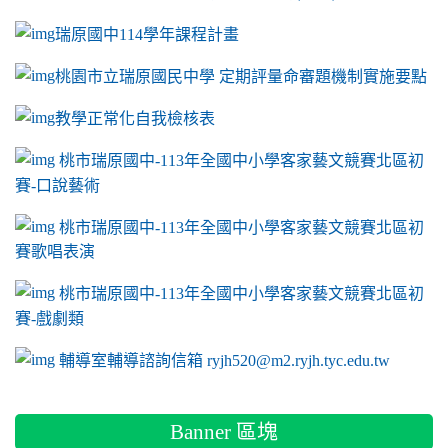
瑞原國中114學年課程計畫
link to https://sites.google.com/a/m2.ryjh.tyc.e
桃園市立瑞原國民中學 定期評量命審題機制實施要點
link to https://sites.google.com/a/m2.ryjh.
教學正常化自我檢核表
link to mailto:ryjh520@m2.ryjh.tyc.edu.tw
link to mailto:ryjh520@m2.ryjh.tyc.edu.tw
ink to mailto:ryjh520@m2.ryjh.tyc.edu.tw
link to mailto:ryjh520@m2.ryjh.tyc.edu.tw
link to mailto:ryjh520@m2.ryjh.tyc.edu.tw
ink to mailto:ryjh520@m2.ryjh.tyc.edu.tw
ink to mailto:ryjh520@m2.ryjh.tyc.edu.tw
link to https://sites.google.com/a/m2.ryjh.tyc.e
ink to mailto:ryjh520@m2.ryjh.tyc.edu.tw
link to https://tyc.entry.edu.tw/NoExamImitate_TL/NoExamI
桃市瑞原國中-113年全國中小學客家藝文競賽北區初
賽-口說藝術
link to https://tyc.entry.edu.tw/NoExamImitate_TL/NoExamI
桃市瑞原國中-113年全國中小學客家藝文競賽北區初
賽歌唱表演
link to https://tyc.entry.edu.tw/NoExamImitate_TL/NoExamI
桃市瑞原國中-113年全國中小學客家藝文競賽北區初
賽-戲劇類
link to https://tyc.entry.edu.tw/NoExamImitate_TL/NoExamI
輔導室輔導諮詢信箱 ryjh520@m2.ryjh.tyc.edu.tw
Banner 區塊