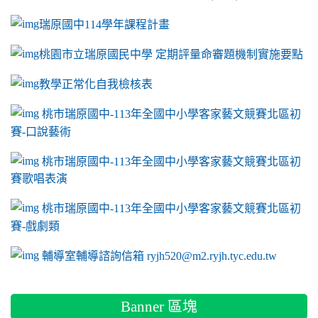
瑞原國中114學年課程計畫
link to https://sites.google.com/a/m2.ryjh.tyc.e
桃園市立瑞原國民中學 定期評量命審題機制實施要點
link to https://sites.google.com/a/m2.ryjh.
教學正常化自我檢核表
link to mailto:ryjh520@m2.ryjh.tyc.edu.tw
link to mailto:ryjh520@m2.ryjh.tyc.edu.tw
ink to mailto:ryjh520@m2.ryjh.tyc.edu.tw
link to mailto:ryjh520@m2.ryjh.tyc.edu.tw
link to mailto:ryjh520@m2.ryjh.tyc.edu.tw
ink to mailto:ryjh520@m2.ryjh.tyc.edu.tw
ink to mailto:ryjh520@m2.ryjh.tyc.edu.tw
link to https://sites.google.com/a/m2.ryjh.tyc.e
ink to mailto:ryjh520@m2.ryjh.tyc.edu.tw
link to https://tyc.entry.edu.tw/NoExamImitate_TL/NoExamI
桃市瑞原國中-113年全國中小學客家藝文競賽北區初
賽-口說藝術
link to https://tyc.entry.edu.tw/NoExamImitate_TL/NoExamI
桃市瑞原國中-113年全國中小學客家藝文競賽北區初
賽歌唱表演
link to https://tyc.entry.edu.tw/NoExamImitate_TL/NoExamI
桃市瑞原國中-113年全國中小學客家藝文競賽北區初
賽-戲劇類
link to https://tyc.entry.edu.tw/NoExamImitate_TL/NoExamI
輔導室輔導諮詢信箱 ryjh520@m2.ryjh.tyc.edu.tw
Banner 區塊