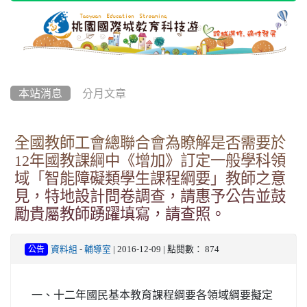
本站消息
分月文章
全國教師工會總聯合會為瞭解是否需要於
12年國教課綱中《增加》訂定一般學科領
域「智能障礙類學生課程綱要」教師之意
見，特地設計問卷調查，請惠予公告並鼓
勵貴屬教師踴躍填寫，請查照。
資料組
-
輔導室
| 2016-12-09 | 點閱數： 874
公告
一、十二年國民基本教育課程綱要各領域綱要擬定