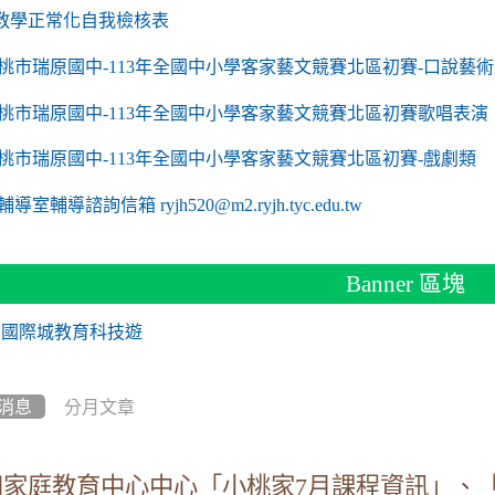
link to https://sites.google.com/a/m2.ryjh.tyc.edu
教學正常化自我檢核表
 mailto:ryjh520@m2.ryjh.tyc.edu.tw
 mailto:ryjh520@m2.ryjh.tyc.edu.tw
mailto:ryjh520@m2.ryjh.tyc.edu.tw
 mailto:ryjh520@m2.ryjh.tyc.edu.tw
 mailto:ryjh520@m2.ryjh.tyc.edu.tw
mailto:ryjh520@m2.ryjh.tyc.edu.tw
mailto:ryjh520@m2.ryjh.tyc.edu.tw
to https://sites.google.com/a/m2.ryjh.tyc.edu.tw/
mailto:ryjh520@m2.ryjh.tyc.edu.tw
link to https://tyc.entry.edu.tw/NoExamImitate_TL/NoExamImitate/Ap
桃市瑞原國中-113年全國中小學客家藝文競賽北區初賽-口說藝術
link to https://tyc.entry.edu.tw/NoExamImitate_TL/NoExamImitate/Ap
桃市瑞原國中-113年全國中小學客家藝文競賽北區初賽歌唱表演
link to https://tyc.entry.edu.tw/NoExamImitate_TL/NoExamImitate/Ap
桃市瑞原國中-113年全國中小學客家藝文競賽北區初賽-戲劇類
ink to https://tyc.entry.edu.tw/NoExamImitate_TL/NoExamImitate/Ap
輔導室輔導諮詢信箱 ryjh520@m2.ryjh.tyc.edu.tw
Banner 區塊
消息
分月文章
知家庭教育中心中心「小桃家7月課程資訊」、「