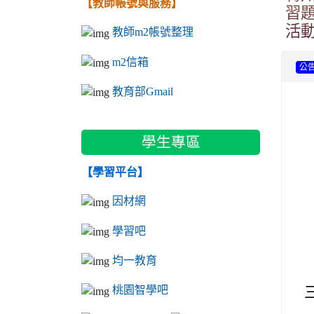
【教師帳號與服務】
習
活
教師m2帳號整理
m2信箱
公
教育部Gmail
學生專區
【學習平台】
因材網
學習吧
均一教育
桃園智學吧