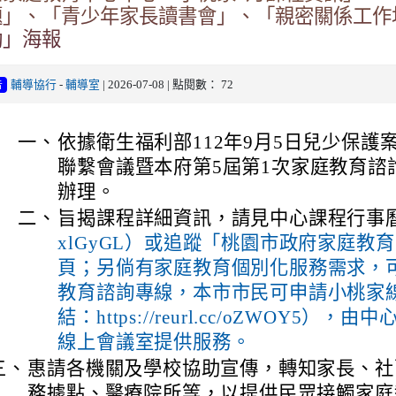
題」、「青少年家長讀書會」、「親密關係工作
動」海報
輔導協行
-
輔導室
| 2026-07-08 | 點閱數： 72
告
一、
依據衛生福利部112年9月5日兒少保護
聯繫會議暨本府第5屆第1次家庭教育諮
辦理。
二、
旨揭課程詳細資訊，請見中心課程行事
xlGyGL）或追蹤「桃園市政府家庭教
頁；另倘有家庭教育個別化服務需求，可撥
教育諮詢專線，本市市民可申請小桃家
結：https://reurl.cc/oZWOY5
線上會議室提供服務。
三、
惠請各機關及學校協助宣傳，轉知家長、社
務據點、醫療院所等，以提供民眾接觸家庭