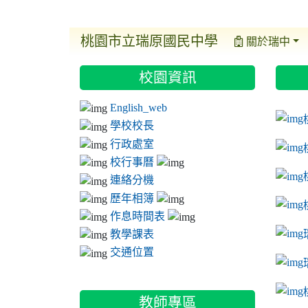
桃園市立瑞原國民中學
關於瑞中
:::
:::
:::
校園資訊
ink t
link 
link 
English_web
link 
學校校長
行政處室
校行事曆
連絡分機
歷年相簿
作息時間表
教學課表
交通位置
link 
教師專區