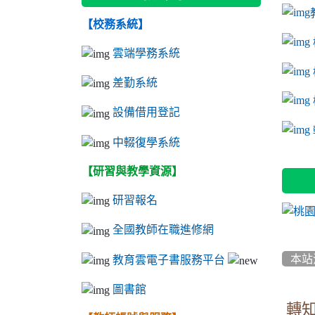
【校務系統】
link to
link to
ink to 
link to
link to
ink to 
ink to 
link 
ink to 
雲端學務系統
差勤系統
設備借用登記
l
中輟復學系統
【研習與教學資源】
研習報名
全國教師在職進修網
本站
教育雲電子書服務平台
圖書館
轉