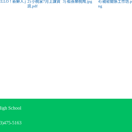
HELLO！新鮮人.j
2) 小桃家7月上課資
3) 祖孫樂桃陶.jpg
4) 親密關係工作坊.
訊.pdf
ng
gh School
)475-5163