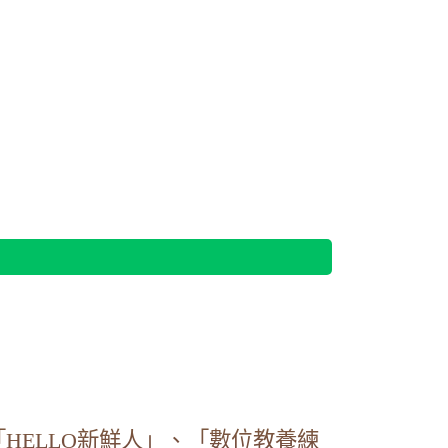
.tw/ryjh011/%E7%91%9E%E5%8E%9F%E5%9C%8B%E6%B0%91%E
ryjh011/%E7%91%9E%E5%8E%9F%E5%9C%8B%E6%B0%91%E4%B8
ps/Page/Public/ChooseSys.aspx
ps/Page/Public/ChooseSys.aspx
ps/Page/Public/ChooseSys.aspx
ps/Page/Public/ChooseSys.aspx
HELLO新鮮人」、「數位教養練