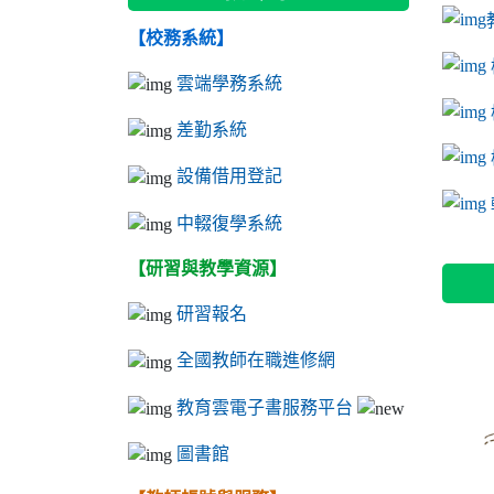
【校務系統】
link to
link to
ink to 
link to
link to
ink to 
ink to 
link 
ink to 
雲端學務系統
差勤系統
設備借用登記
l
中輟復學系統
【研習與教學資源】
研習報名
全國教師在職進修網
教育雲電子書服務平台
圖書館