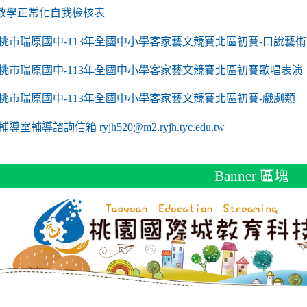
link to https://sites.google.com/a/m2.ryjh.tyc.edu
教學正常化自我檢核表
 mailto:ryjh520@m2.ryjh.tyc.edu.tw
 mailto:ryjh520@m2.ryjh.tyc.edu.tw
mailto:ryjh520@m2.ryjh.tyc.edu.tw
 mailto:ryjh520@m2.ryjh.tyc.edu.tw
 mailto:ryjh520@m2.ryjh.tyc.edu.tw
mailto:ryjh520@m2.ryjh.tyc.edu.tw
mailto:ryjh520@m2.ryjh.tyc.edu.tw
to https://sites.google.com/a/m2.ryjh.tyc.edu.tw/
mailto:ryjh520@m2.ryjh.tyc.edu.tw
link to https://tyc.entry.edu.tw/NoExamImitate_TL/NoExamImitate/Ap
桃市瑞原國中-113年全國中小學客家藝文競賽北區初賽-口說藝術
link to https://tyc.entry.edu.tw/NoExamImitate_TL/NoExamImitate/Ap
桃市瑞原國中-113年全國中小學客家藝文競賽北區初賽歌唱表演
link to https://tyc.entry.edu.tw/NoExamImitate_TL/NoExamImitate/Ap
桃市瑞原國中-113年全國中小學客家藝文競賽北區初賽-戲劇類
ink to https://tyc.entry.edu.tw/NoExamImitate_TL/NoExamImitate/Ap
輔導室輔導諮詢信箱 ryjh520@m2.ryjh.tyc.edu.tw
Banner 區塊