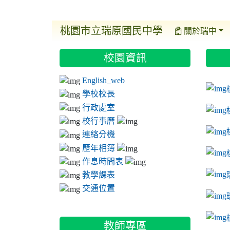
桃園市立瑞原國民中學
關於瑞中
:::
:::
:::
校園資訊
ink t
link 
link 
English_web
link 
學校校長
行政處室
校行事曆
連絡分機
歷年相簿
作息時間表
教學課表
交通位置
link 
教師專區