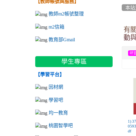
【教師帳號與服務】
本站
教師m2帳號整理
m2信箱
有
動
教育部Gmail
研
學生專區
【學習平台】
因材網
學習吧
均一教育
1) 
桃園智學吧
059
df