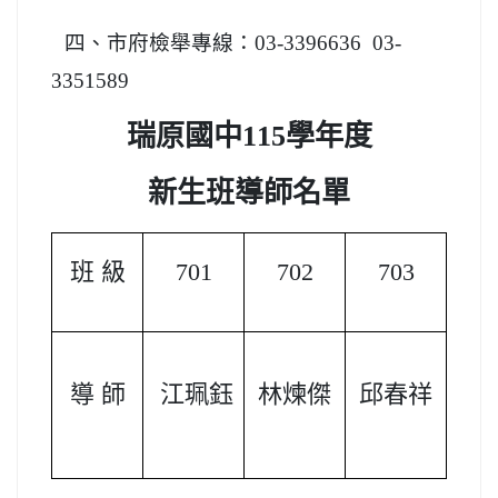
四、市
府檢舉專線：03-3396636 03-
3351589
瑞原國中115學年度
新生班導師名單
班 級
701
702
703
導 師
江珮鈺
林煉傑
邱春祥