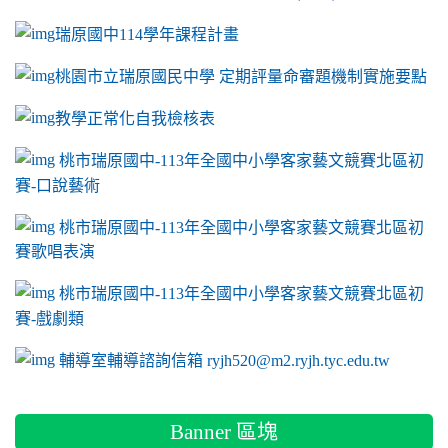
瑞原國中114學年課程計畫
link to https://sites.google.com/a/m2.ryjh.tyc.e
桃園市立瑞原國民中學 定期評量命審題機制實施要點
link to https://sites.google.com/a/m2.ryjh.
教學正常化自我檢核表
link to mailto:ryjh520@m2.ryjh.tyc.edu.tw
link to mailto:ryjh520@m2.ryjh.tyc.edu.tw
ink to mailto:ryjh520@m2.ryjh.tyc.edu.tw
link to mailto:ryjh520@m2.ryjh.tyc.edu.tw
link to mailto:ryjh520@m2.ryjh.tyc.edu.tw
ink to mailto:ryjh520@m2.ryjh.tyc.edu.tw
ink to mailto:ryjh520@m2.ryjh.tyc.edu.tw
link to https://sites.google.com/a/m2.ryjh.tyc.e
ink to mailto:ryjh520@m2.ryjh.tyc.edu.tw
link to https://tyc.entry.edu.tw/NoExamImitate_TL/NoExamI
桃市瑞原國中-113年全國中小學客家藝文競賽北區初
賽-口說藝術
link to https://tyc.entry.edu.tw/NoExamImitate_TL/NoExamI
桃市瑞原國中-113年全國中小學客家藝文競賽北區初
賽歌唱表演
link to https://tyc.entry.edu.tw/NoExamImitate_TL/NoExamI
桃市瑞原國中-113年全國中小學客家藝文競賽北區初
賽-戲劇類
link to https://tyc.entry.edu.tw/NoExamImitate_TL/NoExamI
輔導室輔導諮詢信箱 ryjh520@m2.ryjh.tyc.edu.tw
Banner 區塊