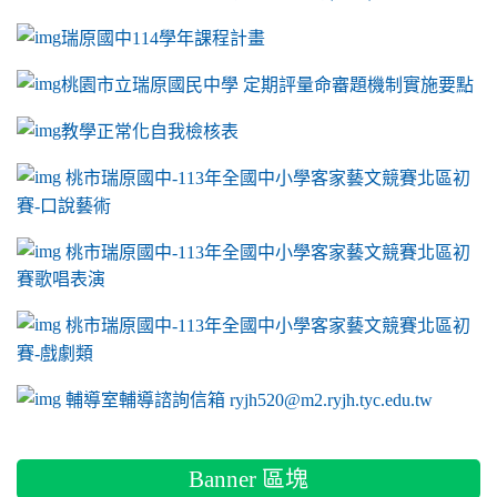
瑞原國中114學年課程計畫
link to https://sites.google.com/a/m2.ryjh.tyc.e
桃園市立瑞原國民中學 定期評量命審題機制實施要點
link to https://sites.google.com/a/m2.ryjh.
教學正常化自我檢核表
link to mailto:ryjh520@m2.ryjh.tyc.edu.tw
link to mailto:ryjh520@m2.ryjh.tyc.edu.tw
ink to mailto:ryjh520@m2.ryjh.tyc.edu.tw
link to mailto:ryjh520@m2.ryjh.tyc.edu.tw
link to mailto:ryjh520@m2.ryjh.tyc.edu.tw
ink to mailto:ryjh520@m2.ryjh.tyc.edu.tw
ink to mailto:ryjh520@m2.ryjh.tyc.edu.tw
link to https://sites.google.com/a/m2.ryjh.tyc.e
ink to mailto:ryjh520@m2.ryjh.tyc.edu.tw
link to https://tyc.entry.edu.tw/NoExamImitate_TL/NoExamI
桃市瑞原國中-113年全國中小學客家藝文競賽北區初
賽-口說藝術
link to https://tyc.entry.edu.tw/NoExamImitate_TL/NoExamI
桃市瑞原國中-113年全國中小學客家藝文競賽北區初
賽歌唱表演
link to https://tyc.entry.edu.tw/NoExamImitate_TL/NoExamI
桃市瑞原國中-113年全國中小學客家藝文競賽北區初
賽-戲劇類
link to https://tyc.entry.edu.tw/NoExamImitate_TL/NoExamI
輔導室輔導諮詢信箱 ryjh520@m2.ryjh.tyc.edu.tw
Banner 區塊