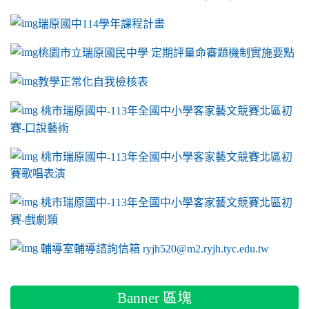
瑞原國中114學年課程計畫
link to https://sites.google.com/a/m2.ryjh.tyc.e
桃園市立瑞原國民中學 定期評量命審題機制實施要點
link to https://sites.google.com/a/m2.ryjh.
教學正常化自我檢核表
link to mailto:ryjh520@m2.ryjh.tyc.edu.tw
link to mailto:ryjh520@m2.ryjh.tyc.edu.tw
ink to mailto:ryjh520@m2.ryjh.tyc.edu.tw
link to mailto:ryjh520@m2.ryjh.tyc.edu.tw
link to mailto:ryjh520@m2.ryjh.tyc.edu.tw
ink to mailto:ryjh520@m2.ryjh.tyc.edu.tw
ink to mailto:ryjh520@m2.ryjh.tyc.edu.tw
link to https://sites.google.com/a/m2.ryjh.tyc.e
ink to mailto:ryjh520@m2.ryjh.tyc.edu.tw
link to https://tyc.entry.edu.tw/NoExamImitate_TL/NoExamI
桃市瑞原國中-113年全國中小學客家藝文競賽北區初
賽-口說藝術
link to https://tyc.entry.edu.tw/NoExamImitate_TL/NoExamI
桃市瑞原國中-113年全國中小學客家藝文競賽北區初
賽歌唱表演
link to https://tyc.entry.edu.tw/NoExamImitate_TL/NoExamI
桃市瑞原國中-113年全國中小學客家藝文競賽北區初
賽-戲劇類
link to https://tyc.entry.edu.tw/NoExamImitate_TL/NoExamI
輔導室輔導諮詢信箱 ryjh520@m2.ryjh.tyc.edu.tw
Banner 區塊