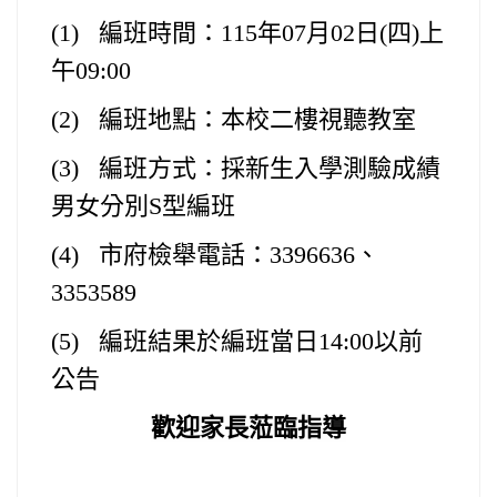
(1)
編班時間：
115
年07月02日
(
四)
上
午09
:00
(2)
編班地點：本校二樓視聽教室
(3)
編班方式：採新生入學測驗成績
男女分別
S
型編班
(4)
市府檢舉電話：
3396636
、
3353589
(5)
編班結果於編班當日
14:00
以前
公告
歡迎家長蒞臨指導