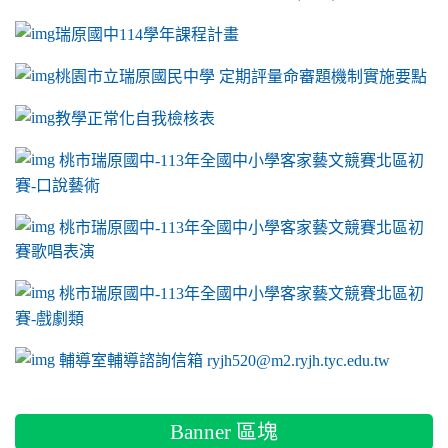
瑞原國中114學年課程計畫
link to https://sites.google.com/a/m2.ryjh.tyc.e
桃園市立瑞原國民中學 定期評量命審題機制實施要點
link to https://sites.google.com/a/m2.ryjh.
教學正常化自我檢核表
link to mailto:ryjh520@m2.ryjh.tyc.edu.tw
link to mailto:ryjh520@m2.ryjh.tyc.edu.tw
ink to mailto:ryjh520@m2.ryjh.tyc.edu.tw
link to mailto:ryjh520@m2.ryjh.tyc.edu.tw
link to mailto:ryjh520@m2.ryjh.tyc.edu.tw
ink to mailto:ryjh520@m2.ryjh.tyc.edu.tw
ink to mailto:ryjh520@m2.ryjh.tyc.edu.tw
link to https://sites.google.com/a/m2.ryjh.tyc.e
ink to mailto:ryjh520@m2.ryjh.tyc.edu.tw
link to https://tyc.entry.edu.tw/NoExamImitate_TL/NoExamI
桃市瑞原國中-113年全國中小學客家藝文競賽北區初
賽-口說藝術
link to https://tyc.entry.edu.tw/NoExamImitate_TL/NoExamI
桃市瑞原國中-113年全國中小學客家藝文競賽北區初
賽歌唱表演
link to https://tyc.entry.edu.tw/NoExamImitate_TL/NoExamI
桃市瑞原國中-113年全國中小學客家藝文競賽北區初
賽-戲劇類
link to https://tyc.entry.edu.tw/NoExamImitate_TL/NoExamI
輔導室輔導諮詢信箱 ryjh520@m2.ryjh.tyc.edu.tw
Banner 區塊