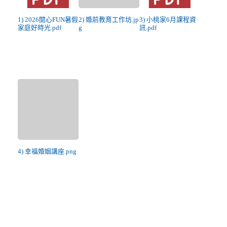
1) 2026開心FUN暑假
2) 婚前教育工作坊.jp
3) 小桃家6月課程資
家庭好時光.pdf
g
訊.pdf
4) 幸福婚姻講座.png