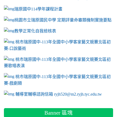
瑞原國中114學年課程計畫
link to https://sites.google.com/a/m2.ryjh.tyc.e
桃園市立瑞原國民中學 定期評量命審題機制實施要點
link to https://sites.google.com/a/m2.ryjh.
教學正常化自我檢核表
link to mailto:ryjh520@m2.ryjh.tyc.edu.tw
link to mailto:ryjh520@m2.ryjh.tyc.edu.tw
ink to mailto:ryjh520@m2.ryjh.tyc.edu.tw
link to mailto:ryjh520@m2.ryjh.tyc.edu.tw
link to mailto:ryjh520@m2.ryjh.tyc.edu.tw
ink to mailto:ryjh520@m2.ryjh.tyc.edu.tw
ink to mailto:ryjh520@m2.ryjh.tyc.edu.tw
link to https://sites.google.com/a/m2.ryjh.tyc.e
ink to mailto:ryjh520@m2.ryjh.tyc.edu.tw
link to https://tyc.entry.edu.tw/NoExamImitate_TL/NoExamI
桃市瑞原國中-113年全國中小學客家藝文競賽北區初
賽-口說藝術
link to https://tyc.entry.edu.tw/NoExamImitate_TL/NoExamI
桃市瑞原國中-113年全國中小學客家藝文競賽北區初
賽歌唱表演
link to https://tyc.entry.edu.tw/NoExamImitate_TL/NoExamI
桃市瑞原國中-113年全國中小學客家藝文競賽北區初
賽-戲劇類
link to https://tyc.entry.edu.tw/NoExamImitate_TL/NoExamI
輔導室輔導諮詢信箱 ryjh520@m2.ryjh.tyc.edu.tw
Banner 區塊