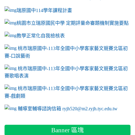
瑞原國中114學年課程計畫
link to https://sites.google.com/a/m2.ryjh.tyc.e
桃園市立瑞原國民中學 定期評量命審題機制實施要點
link to https://sites.google.com/a/m2.ryjh.
教學正常化自我檢核表
link to mailto:ryjh520@m2.ryjh.tyc.edu.tw
link to mailto:ryjh520@m2.ryjh.tyc.edu.tw
ink to mailto:ryjh520@m2.ryjh.tyc.edu.tw
link to mailto:ryjh520@m2.ryjh.tyc.edu.tw
link to mailto:ryjh520@m2.ryjh.tyc.edu.tw
ink to mailto:ryjh520@m2.ryjh.tyc.edu.tw
ink to mailto:ryjh520@m2.ryjh.tyc.edu.tw
link to https://sites.google.com/a/m2.ryjh.tyc.e
ink to mailto:ryjh520@m2.ryjh.tyc.edu.tw
link to https://tyc.entry.edu.tw/NoExamImitate_TL/NoExamI
桃市瑞原國中-113年全國中小學客家藝文競賽北區初
賽-口說藝術
link to https://tyc.entry.edu.tw/NoExamImitate_TL/NoExamI
桃市瑞原國中-113年全國中小學客家藝文競賽北區初
賽歌唱表演
link to https://tyc.entry.edu.tw/NoExamImitate_TL/NoExamI
桃市瑞原國中-113年全國中小學客家藝文競賽北區初
賽-戲劇類
link to https://tyc.entry.edu.tw/NoExamImitate_TL/NoExamI
輔導室輔導諮詢信箱 ryjh520@m2.ryjh.tyc.edu.tw
Banner 區塊