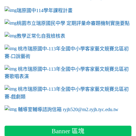
瑞原國中114學年課程計畫
link to https://sites.google.com/a/m2.ryjh.tyc.e
桃園市立瑞原國民中學 定期評量命審題機制實施要點
link to https://sites.google.com/a/m2.ryjh.
教學正常化自我檢核表
link to mailto:ryjh520@m2.ryjh.tyc.edu.tw
link to mailto:ryjh520@m2.ryjh.tyc.edu.tw
ink to mailto:ryjh520@m2.ryjh.tyc.edu.tw
link to mailto:ryjh520@m2.ryjh.tyc.edu.tw
link to mailto:ryjh520@m2.ryjh.tyc.edu.tw
ink to mailto:ryjh520@m2.ryjh.tyc.edu.tw
ink to mailto:ryjh520@m2.ryjh.tyc.edu.tw
link to https://sites.google.com/a/m2.ryjh.tyc.e
ink to mailto:ryjh520@m2.ryjh.tyc.edu.tw
link to https://tyc.entry.edu.tw/NoExamImitate_TL/NoExamI
桃市瑞原國中-113年全國中小學客家藝文競賽北區初
賽-口說藝術
link to https://tyc.entry.edu.tw/NoExamImitate_TL/NoExamI
桃市瑞原國中-113年全國中小學客家藝文競賽北區初
賽歌唱表演
link to https://tyc.entry.edu.tw/NoExamImitate_TL/NoExamI
桃市瑞原國中-113年全國中小學客家藝文競賽北區初
賽-戲劇類
link to https://tyc.entry.edu.tw/NoExamImitate_TL/NoExamI
輔導室輔導諮詢信箱 ryjh520@m2.ryjh.tyc.edu.tw
Banner 區塊