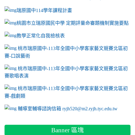
瑞原國中114學年課程計畫
link to https://sites.google.com/a/m2.ryjh.tyc.e
桃園市立瑞原國民中學 定期評量命審題機制實施要點
link to https://sites.google.com/a/m2.ryjh.
教學正常化自我檢核表
link to mailto:ryjh520@m2.ryjh.tyc.edu.tw
link to mailto:ryjh520@m2.ryjh.tyc.edu.tw
ink to mailto:ryjh520@m2.ryjh.tyc.edu.tw
link to mailto:ryjh520@m2.ryjh.tyc.edu.tw
link to mailto:ryjh520@m2.ryjh.tyc.edu.tw
ink to mailto:ryjh520@m2.ryjh.tyc.edu.tw
ink to mailto:ryjh520@m2.ryjh.tyc.edu.tw
link to https://sites.google.com/a/m2.ryjh.tyc.e
ink to mailto:ryjh520@m2.ryjh.tyc.edu.tw
link to https://tyc.entry.edu.tw/NoExamImitate_TL/NoExamI
桃市瑞原國中-113年全國中小學客家藝文競賽北區初
賽-口說藝術
link to https://tyc.entry.edu.tw/NoExamImitate_TL/NoExamI
桃市瑞原國中-113年全國中小學客家藝文競賽北區初
賽歌唱表演
link to https://tyc.entry.edu.tw/NoExamImitate_TL/NoExamI
桃市瑞原國中-113年全國中小學客家藝文競賽北區初
賽-戲劇類
link to https://tyc.entry.edu.tw/NoExamImitate_TL/NoExamI
輔導室輔導諮詢信箱 ryjh520@m2.ryjh.tyc.edu.tw
Banner 區塊