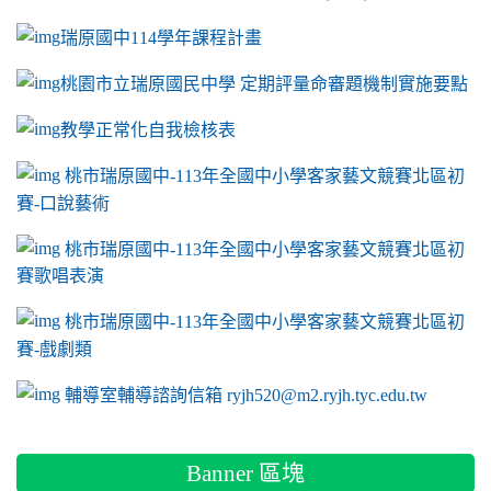
瑞原國中114學年課程計畫
link to https://sites.google.com/a/m2.ryjh.tyc.e
桃園市立瑞原國民中學 定期評量命審題機制實施要點
link to https://sites.google.com/a/m2.ryjh.
教學正常化自我檢核表
link to mailto:ryjh520@m2.ryjh.tyc.edu.tw
link to mailto:ryjh520@m2.ryjh.tyc.edu.tw
ink to mailto:ryjh520@m2.ryjh.tyc.edu.tw
link to mailto:ryjh520@m2.ryjh.tyc.edu.tw
link to mailto:ryjh520@m2.ryjh.tyc.edu.tw
ink to mailto:ryjh520@m2.ryjh.tyc.edu.tw
ink to mailto:ryjh520@m2.ryjh.tyc.edu.tw
link to https://sites.google.com/a/m2.ryjh.tyc.e
ink to mailto:ryjh520@m2.ryjh.tyc.edu.tw
link to https://tyc.entry.edu.tw/NoExamImitate_TL/NoExamI
桃市瑞原國中-113年全國中小學客家藝文競賽北區初
賽-口說藝術
link to https://tyc.entry.edu.tw/NoExamImitate_TL/NoExamI
桃市瑞原國中-113年全國中小學客家藝文競賽北區初
賽歌唱表演
link to https://tyc.entry.edu.tw/NoExamImitate_TL/NoExamI
桃市瑞原國中-113年全國中小學客家藝文競賽北區初
賽-戲劇類
link to https://tyc.entry.edu.tw/NoExamImitate_TL/NoExamI
輔導室輔導諮詢信箱 ryjh520@m2.ryjh.tyc.edu.tw
Banner 區塊