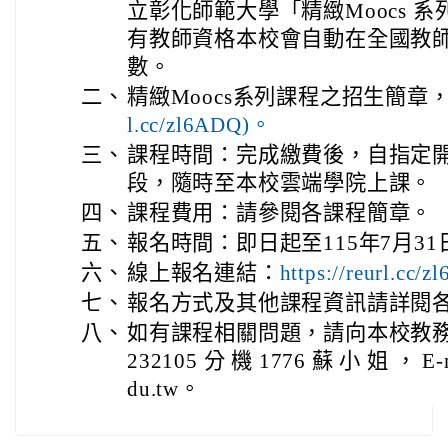
立彰化師範大學「精緻Moocs 
有教師資格本校會自動在全國教
數。
二、
精緻Moocs系列課程之招生簡章
l.cc/zl6ADQ)。
三、
課程時間：完成繳費後，自指定開
段，隨時至本校雲端學院上課。
四、
課程費用：請參閱各課程簡章。
五、
報名時間：即日起至115年7月3
六、
線上報名連結：
https://reurl.cc
七、
報名方式及其他課程資訊請詳閱
八、
如有課程相關問題，請向本校教務
232105 分 機 1776 蘇 小 姐 ， E-m
du.tw。