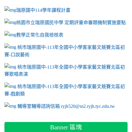
瑞原國中114學年課程計畫
link to https://sites.google.com/a/m2.ryjh.tyc.e
桃園市立瑞原國民中學 定期評量命審題機制實施要點
link to https://sites.google.com/a/m2.ryjh.
教學正常化自我檢核表
link to mailto:ryjh520@m2.ryjh.tyc.edu.tw
link to mailto:ryjh520@m2.ryjh.tyc.edu.tw
ink to mailto:ryjh520@m2.ryjh.tyc.edu.tw
link to mailto:ryjh520@m2.ryjh.tyc.edu.tw
link to mailto:ryjh520@m2.ryjh.tyc.edu.tw
ink to mailto:ryjh520@m2.ryjh.tyc.edu.tw
ink to mailto:ryjh520@m2.ryjh.tyc.edu.tw
link to https://sites.google.com/a/m2.ryjh.tyc.e
ink to mailto:ryjh520@m2.ryjh.tyc.edu.tw
link to https://tyc.entry.edu.tw/NoExamImitate_TL/NoExamI
桃市瑞原國中-113年全國中小學客家藝文競賽北區初
賽-口說藝術
link to https://tyc.entry.edu.tw/NoExamImitate_TL/NoExamI
桃市瑞原國中-113年全國中小學客家藝文競賽北區初
賽歌唱表演
link to https://tyc.entry.edu.tw/NoExamImitate_TL/NoExamI
桃市瑞原國中-113年全國中小學客家藝文競賽北區初
賽-戲劇類
link to https://tyc.entry.edu.tw/NoExamImitate_TL/NoExamI
輔導室輔導諮詢信箱 ryjh520@m2.ryjh.tyc.edu.tw
Banner 區塊