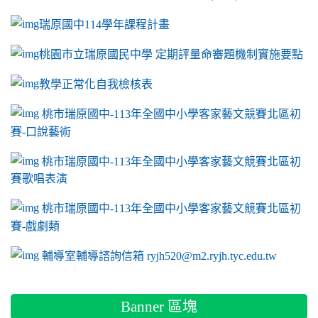
瑞原國中114學年課程計畫
link to https://sites.google.com/a/m2.ryjh.tyc.e
桃園市立瑞原國民中學 定期評量命審題機制實施要點
link to https://sites.google.com/a/m2.ryjh.
教學正常化自我檢核表
link to mailto:ryjh520@m2.ryjh.tyc.edu.tw
link to mailto:ryjh520@m2.ryjh.tyc.edu.tw
ink to mailto:ryjh520@m2.ryjh.tyc.edu.tw
link to mailto:ryjh520@m2.ryjh.tyc.edu.tw
link to mailto:ryjh520@m2.ryjh.tyc.edu.tw
ink to mailto:ryjh520@m2.ryjh.tyc.edu.tw
ink to mailto:ryjh520@m2.ryjh.tyc.edu.tw
link to https://sites.google.com/a/m2.ryjh.tyc.e
ink to mailto:ryjh520@m2.ryjh.tyc.edu.tw
link to https://tyc.entry.edu.tw/NoExamImitate_TL/NoExamI
桃市瑞原國中-113年全國中小學客家藝文競賽北區初
賽-口說藝術
link to https://tyc.entry.edu.tw/NoExamImitate_TL/NoExamI
桃市瑞原國中-113年全國中小學客家藝文競賽北區初
賽歌唱表演
link to https://tyc.entry.edu.tw/NoExamImitate_TL/NoExamI
桃市瑞原國中-113年全國中小學客家藝文競賽北區初
賽-戲劇類
link to https://tyc.entry.edu.tw/NoExamImitate_TL/NoExamI
輔導室輔導諮詢信箱 ryjh520@m2.ryjh.tyc.edu.tw
Banner 區塊