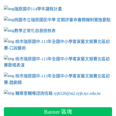
瑞原國中114學年課程計畫
link to https://sites.google.com/a/m2.ryjh.tyc.e
桃園市立瑞原國民中學 定期評量命審題機制實施要點
link to https://sites.google.com/a/m2.ryjh.
教學正常化自我檢核表
link to mailto:ryjh520@m2.ryjh.tyc.edu.tw
link to mailto:ryjh520@m2.ryjh.tyc.edu.tw
ink to mailto:ryjh520@m2.ryjh.tyc.edu.tw
link to mailto:ryjh520@m2.ryjh.tyc.edu.tw
link to mailto:ryjh520@m2.ryjh.tyc.edu.tw
ink to mailto:ryjh520@m2.ryjh.tyc.edu.tw
ink to mailto:ryjh520@m2.ryjh.tyc.edu.tw
link to https://sites.google.com/a/m2.ryjh.tyc.e
ink to mailto:ryjh520@m2.ryjh.tyc.edu.tw
link to https://tyc.entry.edu.tw/NoExamImitate_TL/NoExamI
桃市瑞原國中-113年全國中小學客家藝文競賽北區初
賽-口說藝術
link to https://tyc.entry.edu.tw/NoExamImitate_TL/NoExamI
桃市瑞原國中-113年全國中小學客家藝文競賽北區初
賽歌唱表演
link to https://tyc.entry.edu.tw/NoExamImitate_TL/NoExamI
桃市瑞原國中-113年全國中小學客家藝文競賽北區初
賽-戲劇類
link to https://tyc.entry.edu.tw/NoExamImitate_TL/NoExamI
輔導室輔導諮詢信箱 ryjh520@m2.ryjh.tyc.edu.tw
Banner 區塊