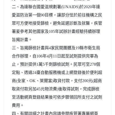
二、為達聯合國愛滋規劃署(UNAIDS)於2020年達
愛滋防治第一個90目標，讓部分怯於前往機構之民
眾可方便地接受篩檢，避免延遲診斷及就醫，疾管
署爰參考其他國家及105年試辦計畫經驗持續辦理
旨揭計畫。
三、旨揭篩檢計畫與4家民間團體及19縣市衛生局
合作辦理，自106年4月11日起至試劑提供完畢為
止，預計提供1萬5千劑篩檢試劑。民眾可至278個
定點、透過24臺自動服務機或上網登錄後於便利超
商(全家、OK、萊爾富)取貨付款，支付200元(超商
取貨付款另加45元物流費)後取得試劑，完成篩檢
至活動網頁登錄結果後可依步驟領回所支付之試劑
費用。
四、有關詳細之計畫內容請參閱疾管署專屬網頁