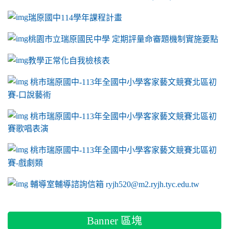
瑞原國中114學年課程計畫
link to https://sites.google.com/a/m2.ryjh.tyc.e
桃園市立瑞原國民中學 定期評量命審題機制實施要點
link to https://sites.google.com/a/m2.ryjh.
教學正常化自我檢核表
link to mailto:ryjh520@m2.ryjh.tyc.edu.tw
link to mailto:ryjh520@m2.ryjh.tyc.edu.tw
ink to mailto:ryjh520@m2.ryjh.tyc.edu.tw
link to mailto:ryjh520@m2.ryjh.tyc.edu.tw
link to mailto:ryjh520@m2.ryjh.tyc.edu.tw
ink to mailto:ryjh520@m2.ryjh.tyc.edu.tw
ink to mailto:ryjh520@m2.ryjh.tyc.edu.tw
link to https://sites.google.com/a/m2.ryjh.tyc.e
ink to mailto:ryjh520@m2.ryjh.tyc.edu.tw
link to https://tyc.entry.edu.tw/NoExamImitate_TL/NoExamI
桃市瑞原國中-113年全國中小學客家藝文競賽北區初
賽-口說藝術
link to https://tyc.entry.edu.tw/NoExamImitate_TL/NoExamI
桃市瑞原國中-113年全國中小學客家藝文競賽北區初
賽歌唱表演
link to https://tyc.entry.edu.tw/NoExamImitate_TL/NoExamI
桃市瑞原國中-113年全國中小學客家藝文競賽北區初
賽-戲劇類
link to https://tyc.entry.edu.tw/NoExamImitate_TL/NoExamI
輔導室輔導諮詢信箱 ryjh520@m2.ryjh.tyc.edu.tw
Banner 區塊