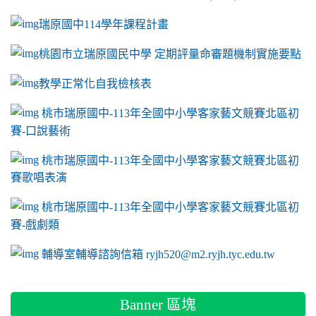
瑞原國中114學年課程計畫
link to https://sites.google.com/a/m2.ryjh.tyc.e
桃園市立瑞原國民中學 定期評量命審題機制實施要點
link to https://sites.google.com/a/m2.ryjh.
教學正常化自我檢核表
link to mailto:ryjh520@m2.ryjh.tyc.edu.tw
link to mailto:ryjh520@m2.ryjh.tyc.edu.tw
ink to mailto:ryjh520@m2.ryjh.tyc.edu.tw
link to mailto:ryjh520@m2.ryjh.tyc.edu.tw
link to mailto:ryjh520@m2.ryjh.tyc.edu.tw
ink to mailto:ryjh520@m2.ryjh.tyc.edu.tw
ink to mailto:ryjh520@m2.ryjh.tyc.edu.tw
link to https://sites.google.com/a/m2.ryjh.tyc.e
ink to mailto:ryjh520@m2.ryjh.tyc.edu.tw
link to https://tyc.entry.edu.tw/NoExamImitate_TL/NoExamI
桃市瑞原國中-113年全國中小學客家藝文競賽北區初
賽-口說藝術
link to https://tyc.entry.edu.tw/NoExamImitate_TL/NoExamI
桃市瑞原國中-113年全國中小學客家藝文競賽北區初
賽歌唱表演
link to https://tyc.entry.edu.tw/NoExamImitate_TL/NoExamI
桃市瑞原國中-113年全國中小學客家藝文競賽北區初
賽-戲劇類
link to https://tyc.entry.edu.tw/NoExamImitate_TL/NoExamI
輔導室輔導諮詢信箱 ryjh520@m2.ryjh.tyc.edu.tw
Banner 區塊