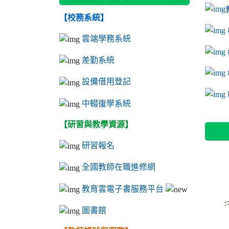
【校務系統】
link to
link to
ink to 
link to
link to
ink to 
ink to 
link 
ink to 
雲端學務系統
差勤系統
設備借用登記
l
中輟復學系統
【研習與教學資源】
研習報名
全國教師在職進修網
教育雲電子書服務平台
圖書館