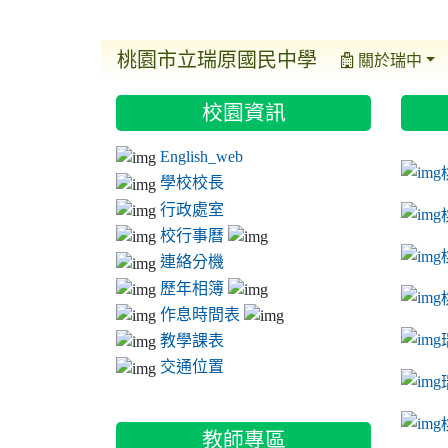
桃園市立瑞原國民中學
關於瑞中
:::
:::
:::
校園資訊
ink t
link 
link 
English_web
link 
學校校長
行政處室
校行事曆
連絡分機
歷年相簿
作息時間表
教學課表
交通位置
link 
教師專區