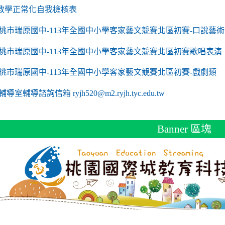
link to https://sites.google.com/a/m2.ryjh.tyc.edu
教學正常化自我檢核表
 mailto:ryjh520@m2.ryjh.tyc.edu.tw
 mailto:ryjh520@m2.ryjh.tyc.edu.tw
mailto:ryjh520@m2.ryjh.tyc.edu.tw
 mailto:ryjh520@m2.ryjh.tyc.edu.tw
 mailto:ryjh520@m2.ryjh.tyc.edu.tw
mailto:ryjh520@m2.ryjh.tyc.edu.tw
mailto:ryjh520@m2.ryjh.tyc.edu.tw
to https://sites.google.com/a/m2.ryjh.tyc.edu.tw/
mailto:ryjh520@m2.ryjh.tyc.edu.tw
link to https://tyc.entry.edu.tw/NoExamImitate_TL/NoExamImitate/Ap
桃市瑞原國中-113年全國中小學客家藝文競賽北區初賽-口說藝術
link to https://tyc.entry.edu.tw/NoExamImitate_TL/NoExamImitate/Ap
桃市瑞原國中-113年全國中小學客家藝文競賽北區初賽歌唱表演
link to https://tyc.entry.edu.tw/NoExamImitate_TL/NoExamImitate/Ap
桃市瑞原國中-113年全國中小學客家藝文競賽北區初賽-戲劇類
ink to https://tyc.entry.edu.tw/NoExamImitate_TL/NoExamImitate/Ap
輔導室輔導諮詢信箱 ryjh520@m2.ryjh.tyc.edu.tw
Banner 區塊