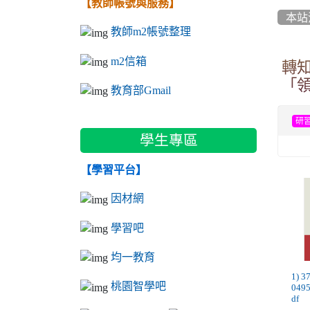
【教師帳號與服務】
本站
教師m2帳號整理
m2信箱
轉
「
教育部Gmail
研
學生專區
【學習平台】
因材網
學習吧
均一教育
1) 
桃園智學吧
049
df