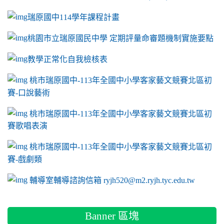
瑞原國中114學年課程計畫
link to https://sites.google.com/a/m2.ryjh.tyc.e
桃園市立瑞原國民中學 定期評量命審題機制實施要點
link to https://sites.google.com/a/m2.ryjh.
教學正常化自我檢核表
link to mailto:ryjh520@m2.ryjh.tyc.edu.tw
link to mailto:ryjh520@m2.ryjh.tyc.edu.tw
ink to mailto:ryjh520@m2.ryjh.tyc.edu.tw
link to mailto:ryjh520@m2.ryjh.tyc.edu.tw
link to mailto:ryjh520@m2.ryjh.tyc.edu.tw
ink to mailto:ryjh520@m2.ryjh.tyc.edu.tw
ink to mailto:ryjh520@m2.ryjh.tyc.edu.tw
link to https://sites.google.com/a/m2.ryjh.tyc.e
ink to mailto:ryjh520@m2.ryjh.tyc.edu.tw
link to https://tyc.entry.edu.tw/NoExamImitate_TL/NoExamI
桃市瑞原國中-113年全國中小學客家藝文競賽北區初
賽-口說藝術
link to https://tyc.entry.edu.tw/NoExamImitate_TL/NoExamI
桃市瑞原國中-113年全國中小學客家藝文競賽北區初
賽歌唱表演
link to https://tyc.entry.edu.tw/NoExamImitate_TL/NoExamI
桃市瑞原國中-113年全國中小學客家藝文競賽北區初
賽-戲劇類
link to https://tyc.entry.edu.tw/NoExamImitate_TL/NoExamI
輔導室輔導諮詢信箱 ryjh520@m2.ryjh.tyc.edu.tw
Banner 區塊