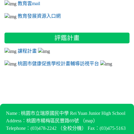
教育雲mail
教育發展資源入口網
評鑑計畫
課程計畫
桃園市健康促進學校計畫輔導訪視平台
Name : 桃園市立瑞原國民中學 Rei Yuan Junior High School
Address：桃園市楊梅區民豐路69號 （
map
）
Telephone：(03)478-2242 （
全校分機
） Fax：(03)475-5163