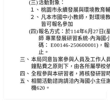
(三)
活動對象：
１、
桃園市永續發展與環境教育輔
２、
凡本市國中小教師，對環境
皆可報名參加
(四)
報名方式：於114年6月27日
師 專業發展研習系統-內海國
碼： E00146-250600001
止。
三、
本局同意旨案參與人員及工作人
鐘點費之原則下，由各所屬學校依
四、
全程參與本研習者，將核發研習時
五、
相關活動諮詢請洽內海國小主任謝銘
機620。