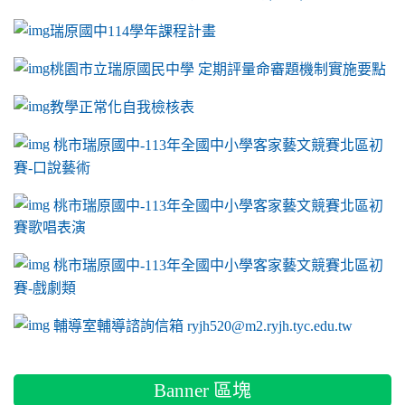
瑞原國中114學年課程計畫
link to https://sites.google.com/a/m2.ryjh.tyc.e
桃園市立瑞原國民中學 定期評量命審題機制實施要點
link to https://sites.google.com/a/m2.ryjh.
教學正常化自我檢核表
link to mailto:ryjh520@m2.ryjh.tyc.edu.tw
link to mailto:ryjh520@m2.ryjh.tyc.edu.tw
ink to mailto:ryjh520@m2.ryjh.tyc.edu.tw
link to mailto:ryjh520@m2.ryjh.tyc.edu.tw
link to mailto:ryjh520@m2.ryjh.tyc.edu.tw
ink to mailto:ryjh520@m2.ryjh.tyc.edu.tw
ink to mailto:ryjh520@m2.ryjh.tyc.edu.tw
link to https://sites.google.com/a/m2.ryjh.tyc.e
ink to mailto:ryjh520@m2.ryjh.tyc.edu.tw
link to https://tyc.entry.edu.tw/NoExamImitate_TL/NoExamI
桃市瑞原國中-113年全國中小學客家藝文競賽北區初
賽-口說藝術
link to https://tyc.entry.edu.tw/NoExamImitate_TL/NoExamI
桃市瑞原國中-113年全國中小學客家藝文競賽北區初
賽歌唱表演
link to https://tyc.entry.edu.tw/NoExamImitate_TL/NoExamI
桃市瑞原國中-113年全國中小學客家藝文競賽北區初
賽-戲劇類
link to https://tyc.entry.edu.tw/NoExamImitate_TL/NoExamI
輔導室輔導諮詢信箱 ryjh520@m2.ryjh.tyc.edu.tw
Banner 區塊