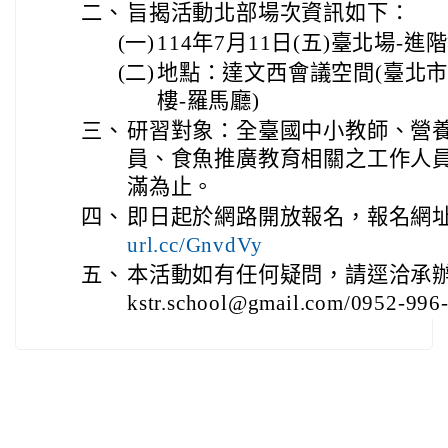
二、
旨揭活動北部場次資訊如下：
(一)
114年7月11日(五)臺北場-
(二)
地點：達文西會議空間(臺北市
樓-羅馬廳)
三、
研習對象：全臺國中小教師、營
員、食魚推廣教育相關之工作人員
滿為止。
四、
即日起於網路開放報名，報名網址
url.cc/GnvdVy
五、
本活動如有任何疑問，請逕洽承
kstr.school@gmail.com/0952-99