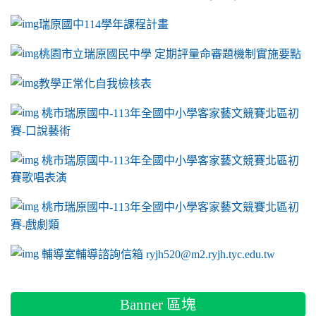
瑞原國中114學年課程計畫
link to https://sites.google.com/a/m2.ryjh.tyc.e
桃園市立瑞原國民中學 定期評量命審題機制實施要點
link to https://sites.google.com/a/m2.ryjh.
教學正常化自我檢核表
link to mailto:ryjh520@m2.ryjh.tyc.edu.tw
link to mailto:ryjh520@m2.ryjh.tyc.edu.tw
ink to mailto:ryjh520@m2.ryjh.tyc.edu.tw
link to mailto:ryjh520@m2.ryjh.tyc.edu.tw
link to mailto:ryjh520@m2.ryjh.tyc.edu.tw
ink to mailto:ryjh520@m2.ryjh.tyc.edu.tw
ink to mailto:ryjh520@m2.ryjh.tyc.edu.tw
link to https://sites.google.com/a/m2.ryjh.tyc.e
ink to mailto:ryjh520@m2.ryjh.tyc.edu.tw
link to https://tyc.entry.edu.tw/NoExamImitate_TL/NoExamI
桃市瑞原國中-113年全國中小學客家藝文競賽北區初
賽-口說藝術
link to https://tyc.entry.edu.tw/NoExamImitate_TL/NoExamI
桃市瑞原國中-113年全國中小學客家藝文競賽北區初
賽歌唱表演
link to https://tyc.entry.edu.tw/NoExamImitate_TL/NoExamI
桃市瑞原國中-113年全國中小學客家藝文競賽北區初
賽-戲劇類
link to https://tyc.entry.edu.tw/NoExamImitate_TL/NoExamI
輔導室輔導諮詢信箱 ryjh520@m2.ryjh.tyc.edu.tw
Banner 區塊