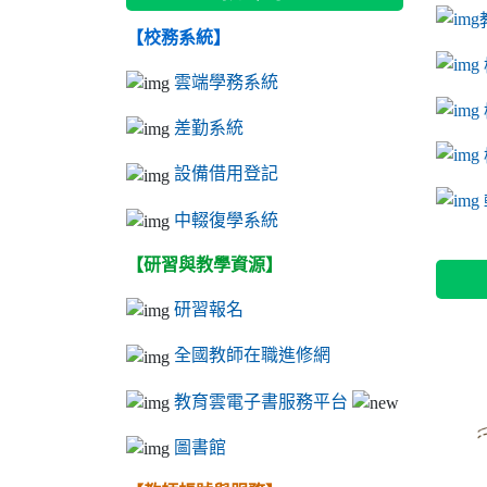
【校務系統】
link to
link to
ink to 
link to
link to
ink to 
ink to 
link 
ink to 
雲端學務系統
差勤系統
設備借用登記
l
中輟復學系統
【研習與教學資源】
研習報名
全國教師在職進修網
教育雲電子書服務平台
圖書館