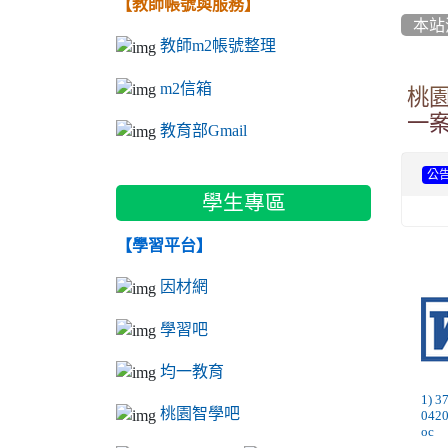
【教師帳號與服務】
本站
教師m2帳號整理
m2信箱
桃
一
教育部Gmail
公
學生專區
【學習平台】
因材網
學習吧
均一教育
1) 
桃園智學吧
042
oc