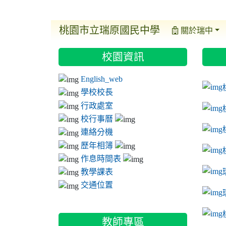
桃園市立瑞原國民中學
關於瑞中
:::
:::
:::
校園資訊
ink t
link 
link 
English_web
link 
學校校長
行政處室
校行事曆
連絡分機
歷年相簿
作息時間表
教學課表
交通位置
link 
教師專區