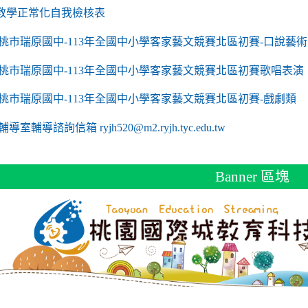
link to https://sites.google.com/a/m2.ryjh.tyc.edu
教學正常化自我檢核表
 mailto:ryjh520@m2.ryjh.tyc.edu.tw
 mailto:ryjh520@m2.ryjh.tyc.edu.tw
mailto:ryjh520@m2.ryjh.tyc.edu.tw
 mailto:ryjh520@m2.ryjh.tyc.edu.tw
 mailto:ryjh520@m2.ryjh.tyc.edu.tw
mailto:ryjh520@m2.ryjh.tyc.edu.tw
mailto:ryjh520@m2.ryjh.tyc.edu.tw
to https://sites.google.com/a/m2.ryjh.tyc.edu.tw/
mailto:ryjh520@m2.ryjh.tyc.edu.tw
link to https://tyc.entry.edu.tw/NoExamImitate_TL/NoExamImitate/Ap
桃市瑞原國中-113年全國中小學客家藝文競賽北區初賽-口說藝術
link to https://tyc.entry.edu.tw/NoExamImitate_TL/NoExamImitate/Ap
桃市瑞原國中-113年全國中小學客家藝文競賽北區初賽歌唱表演
link to https://tyc.entry.edu.tw/NoExamImitate_TL/NoExamImitate/Ap
桃市瑞原國中-113年全國中小學客家藝文競賽北區初賽-戲劇類
ink to https://tyc.entry.edu.tw/NoExamImitate_TL/NoExamImitate/Ap
輔導室輔導諮詢信箱 ryjh520@m2.ryjh.tyc.edu.tw
Banner 區塊