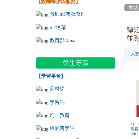
【教師帳號與服務】
本站
教師m2帳號整理
m2信箱
轉
並溯
教育部Gmail
人
學生專區
【學習平台】
因材網
學習吧
均一教育
1) 
桃園智學吧
教員
pdf