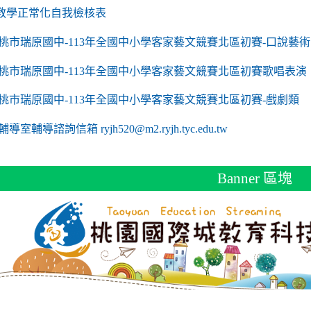
link to https://sites.google.com/a/m2.ryjh.tyc.edu
教學正常化自我檢核表
 mailto:ryjh520@m2.ryjh.tyc.edu.tw
 mailto:ryjh520@m2.ryjh.tyc.edu.tw
mailto:ryjh520@m2.ryjh.tyc.edu.tw
 mailto:ryjh520@m2.ryjh.tyc.edu.tw
 mailto:ryjh520@m2.ryjh.tyc.edu.tw
mailto:ryjh520@m2.ryjh.tyc.edu.tw
mailto:ryjh520@m2.ryjh.tyc.edu.tw
to https://sites.google.com/a/m2.ryjh.tyc.edu.tw/
mailto:ryjh520@m2.ryjh.tyc.edu.tw
link to https://tyc.entry.edu.tw/NoExamImitate_TL/NoExamImitate/Ap
桃市瑞原國中-113年全國中小學客家藝文競賽北區初賽-口說藝術
link to https://tyc.entry.edu.tw/NoExamImitate_TL/NoExamImitate/Ap
桃市瑞原國中-113年全國中小學客家藝文競賽北區初賽歌唱表演
link to https://tyc.entry.edu.tw/NoExamImitate_TL/NoExamImitate/Ap
桃市瑞原國中-113年全國中小學客家藝文競賽北區初賽-戲劇類
ink to https://tyc.entry.edu.tw/NoExamImitate_TL/NoExamImitate/Ap
輔導室輔導諮詢信箱 ryjh520@m2.ryjh.tyc.edu.tw
Banner 區塊