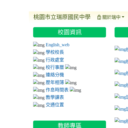
桃園市立瑞原國民中學
關於瑞中
:::
:::
:::
校園資訊
ink t
link 
link 
English_web
link 
學校校長
行政處室
校行事曆
連絡分機
歷年相簿
作息時間表
教學課表
交通位置
link 
教師專區