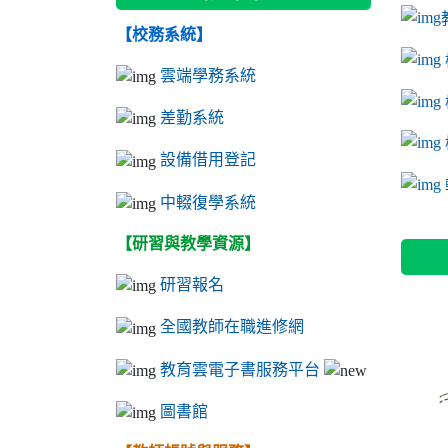
【校務系統】
link to
link to
ink to 
link to
link to
ink to 
ink to 
link 
ink to 
雲端學務系統
差勤系統
設備借用登記
l
中輟復學系統
【研習與教學資源】
研習報名
全國教師在職進修網
教育雲電子書服務平台
圖書館