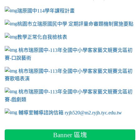
瑞原國中114學年課程計畫
link to https://sites.google.com/a/m2.ryjh.tyc.e
桃園市立瑞原國民中學 定期評量命審題機制實施要點
link to https://sites.google.com/a/m2.ryjh.
教學正常化自我檢核表
link to mailto:ryjh520@m2.ryjh.tyc.edu.tw
link to mailto:ryjh520@m2.ryjh.tyc.edu.tw
ink to mailto:ryjh520@m2.ryjh.tyc.edu.tw
link to mailto:ryjh520@m2.ryjh.tyc.edu.tw
link to mailto:ryjh520@m2.ryjh.tyc.edu.tw
ink to mailto:ryjh520@m2.ryjh.tyc.edu.tw
ink to mailto:ryjh520@m2.ryjh.tyc.edu.tw
link to https://sites.google.com/a/m2.ryjh.tyc.e
ink to mailto:ryjh520@m2.ryjh.tyc.edu.tw
link to https://tyc.entry.edu.tw/NoExamImitate_TL/NoExamI
桃市瑞原國中-113年全國中小學客家藝文競賽北區初
賽-口說藝術
link to https://tyc.entry.edu.tw/NoExamImitate_TL/NoExamI
桃市瑞原國中-113年全國中小學客家藝文競賽北區初
賽歌唱表演
link to https://tyc.entry.edu.tw/NoExamImitate_TL/NoExamI
桃市瑞原國中-113年全國中小學客家藝文競賽北區初
賽-戲劇類
link to https://tyc.entry.edu.tw/NoExamImitate_TL/NoExamI
輔導室輔導諮詢信箱 ryjh520@m2.ryjh.tyc.edu.tw
Banner 區塊