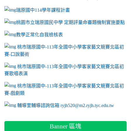
瑞原國中114學年課程計畫
link to https://sites.google.com/a/m2.ryjh.tyc.e
桃園市立瑞原國民中學 定期評量命審題機制實施要點
link to https://sites.google.com/a/m2.ryjh.
教學正常化自我檢核表
link to mailto:ryjh520@m2.ryjh.tyc.edu.tw
link to mailto:ryjh520@m2.ryjh.tyc.edu.tw
ink to mailto:ryjh520@m2.ryjh.tyc.edu.tw
link to mailto:ryjh520@m2.ryjh.tyc.edu.tw
link to mailto:ryjh520@m2.ryjh.tyc.edu.tw
ink to mailto:ryjh520@m2.ryjh.tyc.edu.tw
ink to mailto:ryjh520@m2.ryjh.tyc.edu.tw
link to https://sites.google.com/a/m2.ryjh.tyc.e
ink to mailto:ryjh520@m2.ryjh.tyc.edu.tw
link to https://tyc.entry.edu.tw/NoExamImitate_TL/NoExamI
桃市瑞原國中-113年全國中小學客家藝文競賽北區初
賽-口說藝術
link to https://tyc.entry.edu.tw/NoExamImitate_TL/NoExamI
桃市瑞原國中-113年全國中小學客家藝文競賽北區初
賽歌唱表演
link to https://tyc.entry.edu.tw/NoExamImitate_TL/NoExamI
桃市瑞原國中-113年全國中小學客家藝文競賽北區初
賽-戲劇類
link to https://tyc.entry.edu.tw/NoExamImitate_TL/NoExamI
輔導室輔導諮詢信箱 ryjh520@m2.ryjh.tyc.edu.tw
Banner 區塊