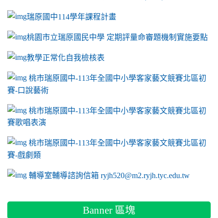
瑞原國中114學年課程計畫
link to https://sites.google.com/a/m2.ryjh.tyc.e
桃園市立瑞原國民中學 定期評量命審題機制實施要點
link to https://sites.google.com/a/m2.ryjh.
教學正常化自我檢核表
link to mailto:ryjh520@m2.ryjh.tyc.edu.tw
link to mailto:ryjh520@m2.ryjh.tyc.edu.tw
ink to mailto:ryjh520@m2.ryjh.tyc.edu.tw
link to mailto:ryjh520@m2.ryjh.tyc.edu.tw
link to mailto:ryjh520@m2.ryjh.tyc.edu.tw
ink to mailto:ryjh520@m2.ryjh.tyc.edu.tw
ink to mailto:ryjh520@m2.ryjh.tyc.edu.tw
link to https://sites.google.com/a/m2.ryjh.tyc.e
ink to mailto:ryjh520@m2.ryjh.tyc.edu.tw
link to https://tyc.entry.edu.tw/NoExamImitate_TL/NoExamI
桃市瑞原國中-113年全國中小學客家藝文競賽北區初
賽-口說藝術
link to https://tyc.entry.edu.tw/NoExamImitate_TL/NoExamI
桃市瑞原國中-113年全國中小學客家藝文競賽北區初
賽歌唱表演
link to https://tyc.entry.edu.tw/NoExamImitate_TL/NoExamI
桃市瑞原國中-113年全國中小學客家藝文競賽北區初
賽-戲劇類
link to https://tyc.entry.edu.tw/NoExamImitate_TL/NoExamI
輔導室輔導諮詢信箱 ryjh520@m2.ryjh.tyc.edu.tw
Banner 區塊