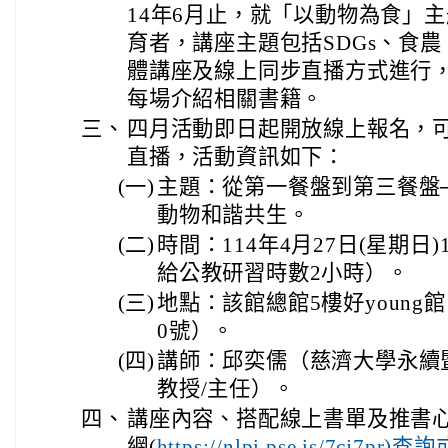
14年6月止，就「以動物為食」
育者，講座主題包括SDGs、食
體講座及線上同步直播方式進行
每場介紹相關書籍。
三、
四月活動即日起開放線上報名，
直播，活動資訊如下：
(一)
主題：從第一餐盤到第三餐盤
動物和諧共生。
(二)
時間：114年4月27日(星期日)1
給公教研習時數2小時）。
(三)
地點：該館總館5樓好young
0號）。
(四)
講師：邱奕儒（慈濟大學永續
教授/主任）。
四、
講座內容、搭配線上書單及推書
網(
https://nlpi.pse.is/7c