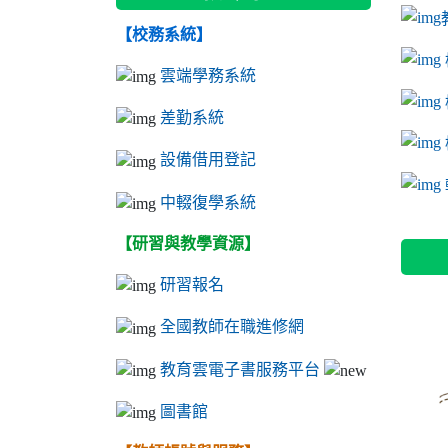
【校務系統】
link to
link to
ink to 
link to
link to
ink to 
ink to 
link 
ink to 
雲端學務系統
差勤系統
設備借用登記
l
中輟復學系統
【研習與教學資源】
研習報名
全國教師在職進修網
教育雲電子書服務平台
圖書館