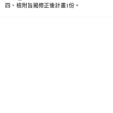
四、
檢附旨揭修正後計畫1份。