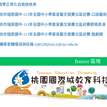
link to https://sites.google.com/a/m2.ryjh.tyc.edu
教學正常化自我檢核表
 mailto:ryjh520@m2.ryjh.tyc.edu.tw
 mailto:ryjh520@m2.ryjh.tyc.edu.tw
mailto:ryjh520@m2.ryjh.tyc.edu.tw
 mailto:ryjh520@m2.ryjh.tyc.edu.tw
 mailto:ryjh520@m2.ryjh.tyc.edu.tw
mailto:ryjh520@m2.ryjh.tyc.edu.tw
mailto:ryjh520@m2.ryjh.tyc.edu.tw
to https://sites.google.com/a/m2.ryjh.tyc.edu.tw/
mailto:ryjh520@m2.ryjh.tyc.edu.tw
link to https://tyc.entry.edu.tw/NoExamImitate_TL/NoExamImitate/Ap
桃市瑞原國中-113年全國中小學客家藝文競賽北區初賽-口說藝術
link to https://tyc.entry.edu.tw/NoExamImitate_TL/NoExamImitate/Ap
桃市瑞原國中-113年全國中小學客家藝文競賽北區初賽歌唱表演
link to https://tyc.entry.edu.tw/NoExamImitate_TL/NoExamImitate/Ap
桃市瑞原國中-113年全國中小學客家藝文競賽北區初賽-戲劇類
ink to https://tyc.entry.edu.tw/NoExamImitate_TL/NoExamImitate/Ap
輔導室輔導諮詢信箱 ryjh520@m2.ryjh.tyc.edu.tw
Banner 區塊