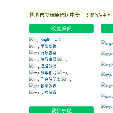
桃園市立瑞原國民中學
關於瑞中
:::
:::
:::
校園資訊
ink t
link 
link 
English_web
link 
學校校長
行政處室
校行事曆
連絡分機
歷年相簿
作息時間表
教學課表
交通位置
link 
教師專區