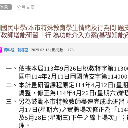
消息
分月文章
國民中學(本市特殊教育學生情緒及行為問 題支
育教師增能研習「行 為功能介入方案(基礎知能
資料組
-
輔導室
| 2025-02-13 | 點閱數： 173
習
一、
依據本局113年9月26日桃教特字第1130
國中114年2月11日岡國情支字第11400
二、
本計畫研習課程原定114年4月12日(星
調整，修正為114年4月26日(星期六)辦
三、
另為鼓勵本市特教教師盡速完成此研習，
月17日(星期六)之實體場次修正為「114
及5月28日(星期三)下午之線上場次」
理。