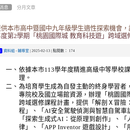
消息
分月文章
提供本市高中暨國中九年級學生適性探索機會，請
年度第2學期「桃園國際城 教育科技遊」跨域選
資料組
-
輔導室
| 2025-02-13 | 點閱數： 174
告
一、
依據本市113學年度精進高級中等學校
理。
二、
為培育學生成為自發主動的終身學習者
專院校及國立場館資源，辦理「桃園國際
跨域選修課程計畫，提供「解剖Ⅹ冒險：
程」、「AI安全駕駛偵測與智慧自駕車
「探索生成式AI：從原理到創作」、「
律」、「APP Inventor 遊戲設計」、「用