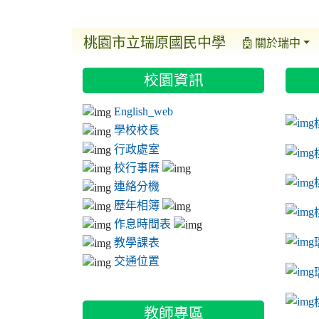
桃園市立瑞原國民中學
關於瑞中
:::
:::
:::
校園資訊
ink t
link 
link 
English_web
link 
學校校長
行政處室
校行事曆
連絡分機
歷年相簿
作息時間表
教學課表
交通位置
link 
教師專區