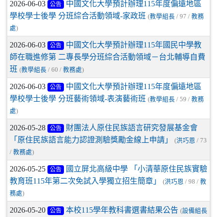
2026-06-03
中國文化大學預計辦理115年度偏遠地區
公告
學校學士後學 分班綜合活動領域-家政班
(
教學組長
/ 97 /
教務
處
)
2026-06-03
中國文化大學預計辦理115年國民中學教
公告
師在職進修第 二專長學分班綜合活動領域－台北輔導自費
班
(
教學組長
/ 60 /
教務處
)
2026-06-03
中國文化大學預計辦理115年度偏遠地區
公告
學校學士後學 分班藝術領域-表演藝術班
(
教學組長
/ 59 /
教務
處
)
2026-05-28
財團法人原住民族語言研究發展基金會
公告
「原住民族語言能力認證測驗獎勵金線上申請」
(
洪巧恩
/ 73
/
教務處
)
2026-05-25
國立屏北高級中學 「小清華原住民族實驗
公告
教育班115年第二次免試入學獨立招生簡章」
(
洪巧恩
/ 98 /
教
務處
)
2026-05-20
本校115學年教科書選書結果公告
(
設備組長
公告