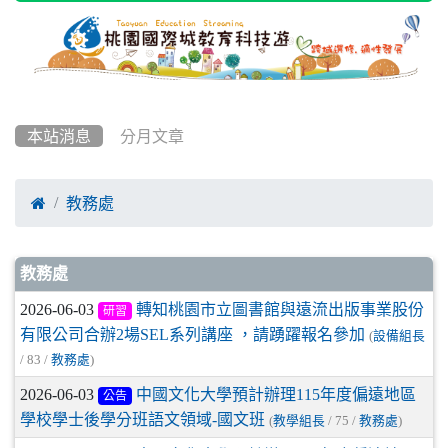
本站消息
分月文章

教務處
文章列表
教務處
2026-06-03
轉知桃園市立圖書館與遠流出版事業股份
研習
有限公司合辦2場SEL系列講座 ，請踴躍報名參加
(
設備組長
/ 83 /
教務處
)
2026-06-03
中國文化大學預計辦理115年度偏遠地區
公告
學校學士後學分班語文領域-國文班
(
教學組長
/ 75 /
教務處
)