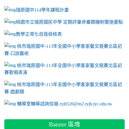
瑞原國中114學年課程計畫
link to https://sites.google.com/a/m2.ryjh.tyc.e
桃園市立瑞原國民中學 定期評量命審題機制實施要點
link to https://sites.google.com/a/m2.ryjh.
教學正常化自我檢核表
link to mailto:ryjh520@m2.ryjh.tyc.edu.tw
link to mailto:ryjh520@m2.ryjh.tyc.edu.tw
ink to mailto:ryjh520@m2.ryjh.tyc.edu.tw
link to mailto:ryjh520@m2.ryjh.tyc.edu.tw
link to mailto:ryjh520@m2.ryjh.tyc.edu.tw
ink to mailto:ryjh520@m2.ryjh.tyc.edu.tw
ink to mailto:ryjh520@m2.ryjh.tyc.edu.tw
link to https://sites.google.com/a/m2.ryjh.tyc.e
ink to mailto:ryjh520@m2.ryjh.tyc.edu.tw
link to https://tyc.entry.edu.tw/NoExamImitate_TL/NoExamI
桃市瑞原國中-113年全國中小學客家藝文競賽北區初
賽-口說藝術
link to https://tyc.entry.edu.tw/NoExamImitate_TL/NoExamI
桃市瑞原國中-113年全國中小學客家藝文競賽北區初
賽歌唱表演
link to https://tyc.entry.edu.tw/NoExamImitate_TL/NoExamI
桃市瑞原國中-113年全國中小學客家藝文競賽北區初
賽-戲劇類
link to https://tyc.entry.edu.tw/NoExamImitate_TL/NoExamI
輔導室輔導諮詢信箱 ryjh520@m2.ryjh.tyc.edu.tw
Banner 區塊