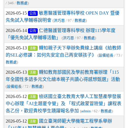
/ 346 /
教務處
)
2026-05-15
敏惠醫護管理專科學校 OPEN DAY 暨優
公告
先免試入學輔導說明會
(
洪巧恩
/ 97 /
教務處
)
2026-05-14
仁德醫護管理專科學校 辦理115學年度
公告
「優先免試入學輔導活動」
(
洪巧恩
/ 97 /
教務處
)
2026-05-13
轉知親子天下舉辦免費線上講座《給教師
活動
的SEL必修課：如何先安定自己再安頓孩子》
(
設備組長
/ 73 /
教務處
)
2026-05-13
轉知教育部國民及學前教育署辦理「115
活動
年全國性多語多元文化繪本親子共讀心得感想甄選」活動
(
設備組長
/ 72 /
教務處
)
2026-05-12
檢送國立臺北教育大學人工智慧產學發展
活動
中心辦理「AI主題夏令營」及 「程式啟蒙冒險營」課程表
各乙份，歡迎貴校學生踴躍報名參加
(
admin
/ 62 /
教務處
)
2026-05-12
國立臺灣師範大學機電工程學系舉辦
活動