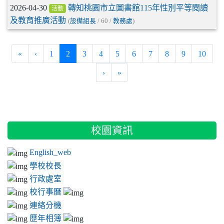
2026-04-30
轉知桃園市立圖書館115年性別平等閱讀
活動
及教育推廣活動
(
設備組長
/ 60 /
教務處
)
(current)
«
‹
1
2
3
4
5
6
7
8
9
10
›
»
:::
校園資訊
English_web
學校校長
行政處室
校行事曆
連絡分機
歷年相簿