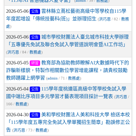
「115年AI 智慧機器人夏令營」
(
admin
/ 59 /
教務處
)
2026-05-06
雲林縣立蔦松藝術高級中等學校自115學
公告
年度起增設「傳統技藝科(班)」並辦理招生
(
洪巧恩
/ 82 /
教務
處
)
2026-05-06
城市學校財團法人臺北城市科技大學辦理
公告
「五專優先免試及聯合免試入學管道說明會暨AI工作坊」
(
洪巧恩
/ 84 /
教務處
)
2026-05-05
教育部為協助教師瞭解AI大數據時代下的
研習
詐騙新樣貌，特製作相關數位學習增能課程，請貴校鼓勵
教師踴躍上網學習
(
admin
/ 71 /
教務處
)
2026-05-04
115學年度桃連區高級中等學校免試入學
公告
國中端比序項目多元學習才藝表現項目採計一覽表
(
洪巧恩
/
166 /
教務處
)
2026-04-30
美和學校財團法人美和科技大學 檢送本校
公告
「115學年度五專完全免試入學單獨招生簡章」勘誤修正公
告
(
洪巧恩
/ 73 /
教務處
)