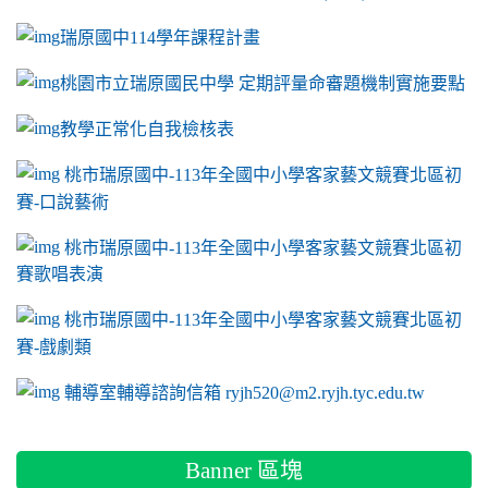
瑞原國中114學年課程計畫
link to https://sites.google.com/a/m2.ryjh.tyc.e
桃園市立瑞原國民中學 定期評量命審題機制實施要點
link to https://sites.google.com/a/m2.ryjh.
教學正常化自我檢核表
link to mailto:ryjh520@m2.ryjh.tyc.edu.tw
link to mailto:ryjh520@m2.ryjh.tyc.edu.tw
ink to mailto:ryjh520@m2.ryjh.tyc.edu.tw
link to mailto:ryjh520@m2.ryjh.tyc.edu.tw
link to mailto:ryjh520@m2.ryjh.tyc.edu.tw
ink to mailto:ryjh520@m2.ryjh.tyc.edu.tw
ink to mailto:ryjh520@m2.ryjh.tyc.edu.tw
link to https://sites.google.com/a/m2.ryjh.tyc.e
ink to mailto:ryjh520@m2.ryjh.tyc.edu.tw
link to https://tyc.entry.edu.tw/NoExamImitate_TL/NoExamI
桃市瑞原國中-113年全國中小學客家藝文競賽北區初
賽-口說藝術
link to https://tyc.entry.edu.tw/NoExamImitate_TL/NoExamI
桃市瑞原國中-113年全國中小學客家藝文競賽北區初
賽歌唱表演
link to https://tyc.entry.edu.tw/NoExamImitate_TL/NoExamI
桃市瑞原國中-113年全國中小學客家藝文競賽北區初
賽-戲劇類
link to https://tyc.entry.edu.tw/NoExamImitate_TL/NoExamI
輔導室輔導諮詢信箱 ryjh520@m2.ryjh.tyc.edu.tw
Banner 區塊