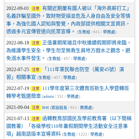
2022-09-01
有關近期屢有國人被以「海外高薪打工」
注意
名義詐騙至國外，致財物受損並危及人身自由及安全等情
事，為強化國人認知與警覺，內政部提供相關文宣資訊，
透過多元宣傳管道向民眾宣導。
(
生教組
/ 611 /
學務處
)
2022-08-18
正值暑期尾端且中秋連續假期即將來臨，
注意
為維護學生安全，學生勿至無救生員地方戲水之觀念，避
免溺水事件發生。
(
生教組
/ 457 /
學務處
)
2022-07-25
「111年軍民聯合防空（萬安45號）演
注意
習」相關事宜
(
生教組
/ 457 /
學務處
)
2022-07-19
111學年度第三次體育班新生入學暨轉班
注意
轉學考甄選簡章
(
admin
/ 551 /
學務處
)
2021-09-04
test
(
資設組長
/ 611 /
教務處
)
注意
2021-07-13
函轉教育部國民及學前教育署（以下簡稱
注意
國教署）「各級學校110年暑假期間學生活動安全注意事
項」越南語版本宣導資料
(
生教組
/ 1223 /
學務處
)