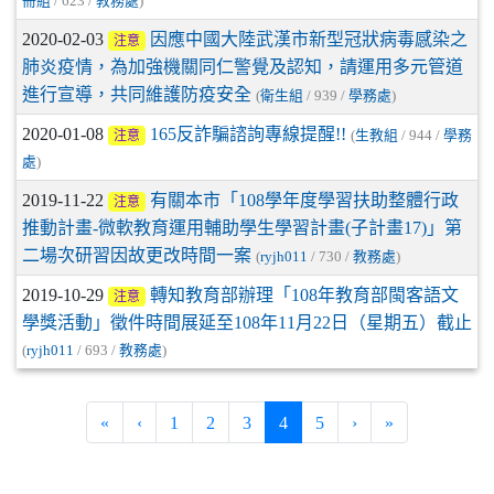
冊組
/ 623 /
教務處
)
2020-02-03
因應中國大陸武漢市新型冠狀病毒感染之
注意
肺炎疫情，為加強機關同仁警覺及認知，請運用多元管道
進行宣導，共同維護防疫安全
(
衛生組
/ 939 /
學務處
)
2020-01-08
165反詐騙諮詢專線提醒!!
(
生教組
/ 944 /
學務
注意
處
)
2019-11-22
有關本市「108學年度學習扶助整體行政
注意
推動計畫-微軟教育運用輔助學生學習計畫(子計畫17)」第
二場次研習因故更改時間一案
(
ryjh011
/ 730 /
教務處
)
2019-10-29
轉知教育部辦理「108年教育部閩客語文
注意
學獎活動」徵件時間展延至108年11月22日（星期五）截止
(
ryjh011
/ 693 /
教務處
)
(current)
«
‹
1
2
3
4
5
›
»