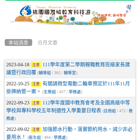
本站消息
分月文章
文章列表
2023-04-18
111學年度第二學期親職教育班級家長建
注意
議暨行政回覆
(
輔導組
/ 362 /
輔導室
)
2022-10-25
有關請微型電動二輪車預定於111年11月
注意
掛牌納管一案。
(
生教組
/ 457 /
學務處
)
2022-09-23
112學年度國中教育會考及全國高級中等
注意
學校與專科學校五年制適性入學重要日程表
(
註冊組
/ 472 /
教
務處
)
2022-09-02
加強節水行動，落實節約用水，減少非必
注意
要用水！
(
衛生組
/ 494 /
學務處
)