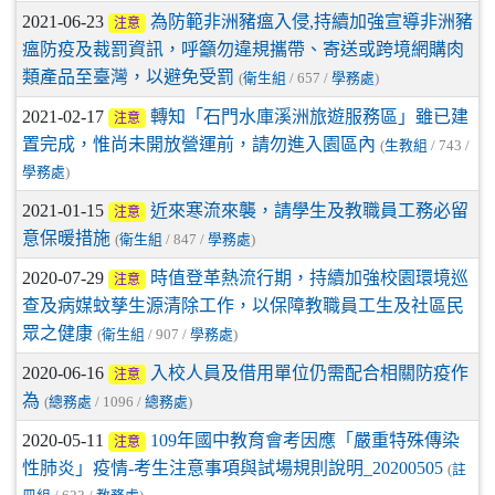
2021-06-23
為防範非洲豬瘟入侵,持續加強宣導非洲豬
注意
瘟防疫及裁罰資訊，呼籲勿違規攜帶、寄送或跨境網購肉
類產品至臺灣，以避免受罰
(
衛生組
/ 657 /
學務處
)
2021-02-17
轉知「石門水庫溪洲旅遊服務區」雖已建
注意
置完成，惟尚未開放營運前，請勿進入園區內
(
生教組
/ 743 /
學務處
)
2021-01-15
近來寒流來襲，請學生及教職員工務必留
注意
意保暖措施
(
衛生組
/ 847 /
學務處
)
2020-07-29
時值登革熱流行期，持續加強校園環境巡
注意
查及病媒蚊孳生源清除工作，以保障教職員工生及社區民
眾之健康
(
衛生組
/ 907 /
學務處
)
2020-06-16
入校人員及借用單位仍需配合相關防疫作
注意
為
(
總務處
/ 1096 /
總務處
)
2020-05-11
109年國中教育會考因應「嚴重特殊傳染
注意
性肺炎」疫情-考生注意事項與試場規則說明_20200505
(
註