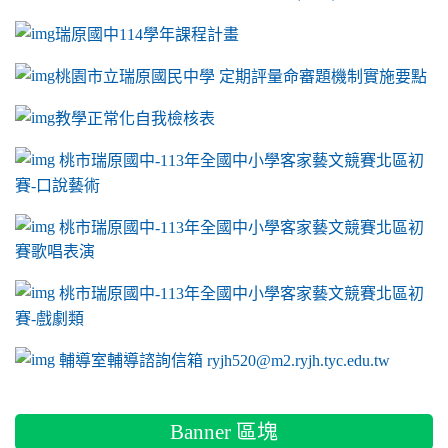
瑞原國中114學年課程計畫
link to https://sites.google.com/a/m2.ryjh.tyc.e
桃園市立瑞原國民中學 定期評量命審題機制實施要點
link to https://sites.google.com/a/m2.ryjh.
教學正常化自我檢核表
link to mailto:ryjh520@m2.ryjh.tyc.edu.tw
link to mailto:ryjh520@m2.ryjh.tyc.edu.tw
ink to mailto:ryjh520@m2.ryjh.tyc.edu.tw
link to mailto:ryjh520@m2.ryjh.tyc.edu.tw
link to mailto:ryjh520@m2.ryjh.tyc.edu.tw
ink to mailto:ryjh520@m2.ryjh.tyc.edu.tw
ink to mailto:ryjh520@m2.ryjh.tyc.edu.tw
link to https://sites.google.com/a/m2.ryjh.tyc.e
ink to mailto:ryjh520@m2.ryjh.tyc.edu.tw
link to https://tyc.entry.edu.tw/NoExamImitate_TL/NoExamI
桃市瑞原國中-113年全國中小學客家藝文競賽北區初
賽-口說藝術
link to https://tyc.entry.edu.tw/NoExamImitate_TL/NoExamI
桃市瑞原國中-113年全國中小學客家藝文競賽北區初
賽歌唱表演
link to https://tyc.entry.edu.tw/NoExamImitate_TL/NoExamI
桃市瑞原國中-113年全國中小學客家藝文競賽北區初
賽-戲劇類
link to https://tyc.entry.edu.tw/NoExamImitate_TL/NoExamI
輔導室輔導諮詢信箱 ryjh520@m2.ryjh.tyc.edu.tw
Banner 區塊