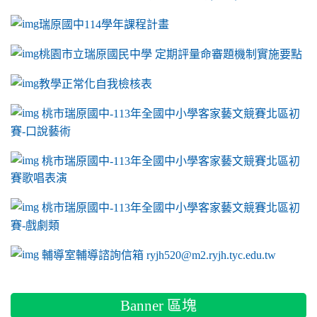
瑞原國中114學年課程計畫
link to https://sites.google.com/a/m2.ryjh.tyc.e
桃園市立瑞原國民中學 定期評量命審題機制實施要點
link to https://sites.google.com/a/m2.ryjh.
教學正常化自我檢核表
link to mailto:ryjh520@m2.ryjh.tyc.edu.tw
link to mailto:ryjh520@m2.ryjh.tyc.edu.tw
ink to mailto:ryjh520@m2.ryjh.tyc.edu.tw
link to mailto:ryjh520@m2.ryjh.tyc.edu.tw
link to mailto:ryjh520@m2.ryjh.tyc.edu.tw
ink to mailto:ryjh520@m2.ryjh.tyc.edu.tw
ink to mailto:ryjh520@m2.ryjh.tyc.edu.tw
link to https://sites.google.com/a/m2.ryjh.tyc.e
ink to mailto:ryjh520@m2.ryjh.tyc.edu.tw
link to https://tyc.entry.edu.tw/NoExamImitate_TL/NoExamI
桃市瑞原國中-113年全國中小學客家藝文競賽北區初
賽-口說藝術
link to https://tyc.entry.edu.tw/NoExamImitate_TL/NoExamI
桃市瑞原國中-113年全國中小學客家藝文競賽北區初
賽歌唱表演
link to https://tyc.entry.edu.tw/NoExamImitate_TL/NoExamI
桃市瑞原國中-113年全國中小學客家藝文競賽北區初
賽-戲劇類
link to https://tyc.entry.edu.tw/NoExamImitate_TL/NoExamI
輔導室輔導諮詢信箱 ryjh520@m2.ryjh.tyc.edu.tw
Banner 區塊