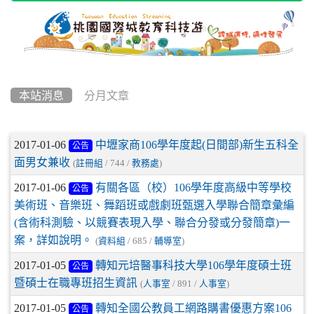
本站消息
分月文章
文章列表
2017-01-06
中壢家商106學年度起(日間部)新生五科全
公告
面男女兼收
(
註冊組
/ 744 /
教務處
)
2017-01-06
有關各區（校）106學年度高級中等學校
公告
美術班、音樂班、舞蹈班或戲劇班甄選入學聯合簡章彙編
(含術科測驗、以競賽表現入學、聯合分發或分發簡章)一
案，詳如說明。
(
資料組
/ 685 /
輔導室
)
2017-01-05
轉知元培醫事科技大學106學年度碩士班
公告
暨碩士在職專班招生資訊
(
人事室
/ 891 /
人事室
)
2017-01-05
轉知全國公教員工網路購書優惠方案106
公告