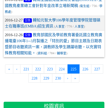
公告
國教育產業總工會針對年金改革立場新聞稿
(
衛生組
/ 756 /
學
務處
)
2016-12-27
轉知元智大學106學年度管理學院管理碩
公告
士在職專班(EMBA)招生資訊
(
人事室
/ 776 /
人事室
)
2016-12-26
教育部國民及學前教育署委託國立教育廣
公告
播電臺106年1─3月製播之「特別的愛」節目主題及日期表
暨節目收聽資訊一案，請教師及學生踴躍收聽，以充實特
殊教育相關知能。
(
資料組
/ 784 /
輔導室
)
(current)
«
‹
221
222
223
224
225
226
227
228
229
230
›
»
:::
校園資訊