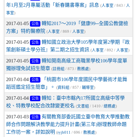
年1月至2月專屬活動「新春購書專案」訊息
(
人事室
/ 843 /
人
事室
)
2017-01-05
轉知2017～2019「健康99─全國公教健檢
公告
方案」特約醫療院
(
人事室
/ 869 /
人事室
)
2017-01-05
轉知國立政治大學105學年度第2學期『政
公告
策創新碩士學分班』第二期之招生資訊
(
人事室
/ 892 /
人事室
)
2017-01-05
轉知開南高級工商職業學校106學年度單
公告
獨辦理免試招生簡章
(
註冊組
/ 873 /
教務處
)
2017-01-04
「桃園市106學年度國民中學藝術才能舞
公告
蹈班鑑定招生簡章」。
(
資料組
/ 857 /
輔導室
)
2017-01-04
轉知：臺中市轄內17所國立高級中等學
公告
校、特教學校配合改隸變更校名
(
文書組
/ 1410 /
總務處
)
2017-01-03
有關教育部委託國立臺中教育大學推動教
公告
師合作問題解決教學能力提升計畫(第三年)辦理教師命題
工作坊一案，詳如說明
(
ryjh011
/ 696 /
教務處
)