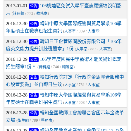
2017-01-01
106桃連區免試入學平臺志願選填說明影
公告
片
(
註冊組
/ 773 /
教務處
)
2016-12-30
轉知中原大學國際經營與貿易學系106學
公告
年度碩士在職專班招生資訊
(
人事室
/ 889 /
人事室
)
2016-12-30
轉知日正企管顧問股份有限公司「106年
公告
度英文能力提升訓練班簡章」1份
(
人事室
/ 885 /
人事室
)
2016-12-29
106學年度國民中學藝術才能美術班鑑定
公告
招生簡章1份。
(
資料組
/ 746 /
輔導室
)
2016-12-28
轉知行政院訂定「行政院金馬聯合服務中
公告
心設置要點」並自即日生效
(
人事室
/ 781 /
人事室
)
2016-12-28
轉知中原大學國際經營與貿易學系106學
公告
年度碩士在職專班招生資訊
(
人事室
/ 903 /
人事室
)
2016-12-28
轉知全國教師工會總聯合會函示年金改革
公告
立場
(
衛生組
/ 789 /
學務處
)
2016-12-28
轉知全國教育產業總工會函示105.12.27全