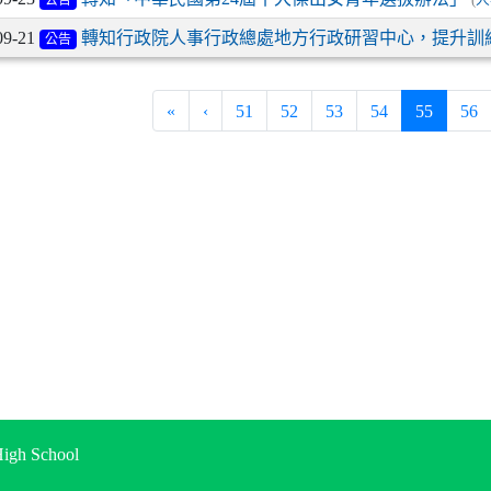
09-21
轉知行政院人事行政總處地方行政研習中心，提升訓
公告
(current
«
‹
51
52
53
54
55
56
gh School