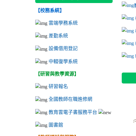
【校務系統】
link to
link to
ink to 
link to
link to
ink to 
ink to 
link 
ink to 
雲端學務系統
差勤系統
設備借用登記
l
中輟復學系統
【研習與教學資源】
研習報名
全國教師在職進修網
教育雲電子書服務平台
圖書館