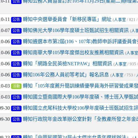
10-11
轉知公務人員協會訂於105年11月29日(星期二)辦
公告
10-11
轉知中央選舉委員會「新移民專區」網址
(
人事室
/ 821 
公告
10-07
轉知佛光大學106學年度碩士班甄試招生相關資訊
(
人
公告
10-06
轉知遴選本市第2屆(106、107年)教師申訴評議委員
公告
10-06
轉知南華大學105學年度傑出校友推薦相關資訊
(
人事
公告
10-06
轉知「網路全民英檢NETPAW」相關資訊
(
人事室
/ 935 
公告
10-06
轉知106年公務人員初等考試」報名訊息
(
人事室
/ 753 /
公告
10-03
轉知「105年度薦升簡訓練績優學員海外研習營成果
活動
10-03
轉知國立暨南國際大學106學年度碩、博士班入學甄
公告
09-30
轉知國立虎尾科技大學校106學年度碩士班甄試招生
公告
09-30
轉知行政院年金改革辦公室針對「全教產所發之年金
公告
09-23
轉知「中華民國第24屆十大傑出女青年選拔辦法」
(
人
公告