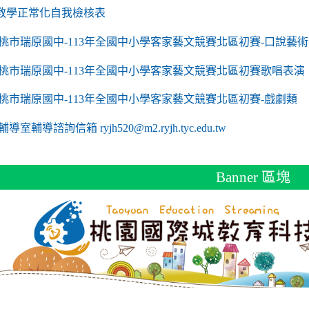
link to https://sites.google.com/a/m2.ryjh.tyc.edu
教學正常化自我檢核表
 mailto:ryjh520@m2.ryjh.tyc.edu.tw
 mailto:ryjh520@m2.ryjh.tyc.edu.tw
mailto:ryjh520@m2.ryjh.tyc.edu.tw
 mailto:ryjh520@m2.ryjh.tyc.edu.tw
 mailto:ryjh520@m2.ryjh.tyc.edu.tw
mailto:ryjh520@m2.ryjh.tyc.edu.tw
mailto:ryjh520@m2.ryjh.tyc.edu.tw
to https://sites.google.com/a/m2.ryjh.tyc.edu.tw/
mailto:ryjh520@m2.ryjh.tyc.edu.tw
link to https://tyc.entry.edu.tw/NoExamImitate_TL/NoExamImitate/Ap
桃市瑞原國中-113年全國中小學客家藝文競賽北區初賽-口說藝術
link to https://tyc.entry.edu.tw/NoExamImitate_TL/NoExamImitate/Ap
桃市瑞原國中-113年全國中小學客家藝文競賽北區初賽歌唱表演
link to https://tyc.entry.edu.tw/NoExamImitate_TL/NoExamImitate/Ap
桃市瑞原國中-113年全國中小學客家藝文競賽北區初賽-戲劇類
ink to https://tyc.entry.edu.tw/NoExamImitate_TL/NoExamImitate/Ap
輔導室輔導諮詢信箱 ryjh520@m2.ryjh.tyc.edu.tw
Banner 區塊