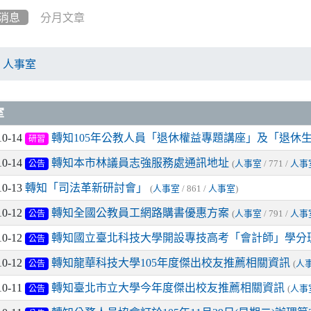
消息
分月文章
人事室
章列表
室
10-14
轉知105年公教人員「退休權益專題講座」及「退休
研習
10-14
轉知本市林議員志強服務處通訊地址
(
人事室
/ 771 /
人事
公告
10-13
轉知「司法革新研討會」
(
人事室
/ 861 /
人事室
)
10-12
轉知全國公教員工網路購書優惠方案
(
人事室
/ 791 /
人事
公告
10-12
轉知國立臺北科技大學開設專技高考「會計師」學分
公告
10-12
轉知龍華科技大學105年度傑出校友推薦相關資訊
(
人
公告
10-11
轉知臺北市立大學今年度傑出校友推薦相關資訊
(
人事
公告