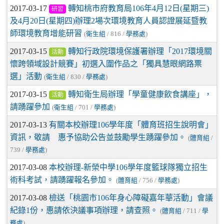
2017-03-17
轉知桃市府教育局106年4月12日(星期三)
研習
及4月20日(星期四)辦理2場次環境教育人員認證展延暨教
師環境教育增能研習
(
衛生組
/ 816 /
學務處
)
2017-03-15
轉知行政院環境保護署辦理「2017環境關
活動
懷跨領域設計競賽」初選入圍作品之「獨具慧眼網路票
選」活動
(
衛生組
/ 830 /
學務處
)
2017-03-15
轉知衛生局辦理「學童健康飲食講座」，
活動
請踴躍參加
(
衛生組
/ 701 /
學務處
)
2017-03-13
有關本校辦理106學年度「體育班招生說明會」
資訊，敬請 惠予協助公告並鼓勵學生踴躍參加。
(
體育組
/
739 /
學務處
)
2017-03-08
本校辦理-新榮中學106學年度籃球隊獨立招生
術科考試，請踴躍報名參加。
(
體育組
/ 756 /
學務處
)
2017-03-08
檢送「桃園市106年身心障礙嘉年華活動」會議
紀錄1份，惠請依決議事項辦理，請查照。
(
體育組
/ 711 /
學
務處
)