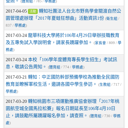
查照。
(
體育組
/ 785 /
學務處
)
2017-04-05
轉知社團法人台北市野鳥學會關渡自然公
活動
園管理處辦理「2017年夏蛙狂想曲」活動資訊1份
(
衛生組
/
837 /
學務處
)
2017-03-24
龍華科技大學將於106年4月29日舉辦技職教育
及五專免試入學說明會，請家長踴躍參加。
(
家長會
/ 809 /
學
務處
)
2017-03-24
本校「106學年度體育專長學生招生」考試訊
息，敬請公告周知。
(
體育組
/ 774 /
學務處
)
2017-03-21
轉知：中正國防幹部預備學校為推動全民國防
教育並瞭解軍校生活，邀請各國中學生參訪。
(
生教組
/ 717 /
學務處
)
2017-03-20
轉知桃園市三項運動推廣協會辦理「2017年桃
園航空城全國馬拉松賽」報名日期延長至106年4月10日
止，請鼓勵所屬踴躍報名參加，請查照。
(
體育組
/ 730 /
學務
處
)