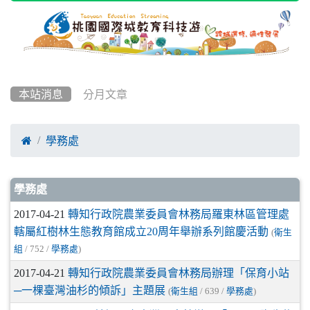
本站消息
分月文章

學務處
文章列表
學務處
2017-04-21
轉知行政院農業委員會林務局羅東林區管理處
轄屬紅樹林生態教育館成立20周年舉辦系列館慶活動
(
衛生
組
/ 752 /
學務處
)
2017-04-21
轉知行政院農業委員會林務局辦理「保育小站
─一棵臺灣油杉的傾訴」主題展
(
衛生組
/ 639 /
學務處
)