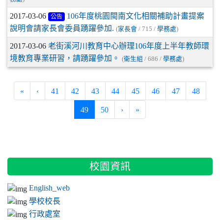
2017-03-06
106年度桃園閩南文化相關補助計畫提案
公告
說明會請家長會委員踴躍參加.
(
家長會
/ 715 /
學務處
)
2017-03-06
老街溪河川教育中心辦理106年度上半年教師環
境教育專業研習，請踴躍參加。
(
衛生組
/ 686 /
學務處
)
«
‹
41
42
43
44
45
46
47
48
(current)
49
50
›
»
:::
校園資訊
English_web
學校校長
行政處室