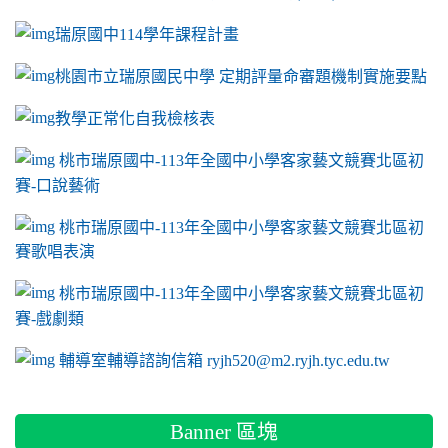
瑞原國中114學年課程計畫
link to https://sites.google.com/a/m2.ryjh.tyc.e
桃園市立瑞原國民中學 定期評量命審題機制實施要點
link to https://sites.google.com/a/m2.ryjh.
教學正常化自我檢核表
link to mailto:ryjh520@m2.ryjh.tyc.edu.tw
link to mailto:ryjh520@m2.ryjh.tyc.edu.tw
ink to mailto:ryjh520@m2.ryjh.tyc.edu.tw
link to mailto:ryjh520@m2.ryjh.tyc.edu.tw
link to mailto:ryjh520@m2.ryjh.tyc.edu.tw
ink to mailto:ryjh520@m2.ryjh.tyc.edu.tw
ink to mailto:ryjh520@m2.ryjh.tyc.edu.tw
link to https://sites.google.com/a/m2.ryjh.tyc.e
ink to mailto:ryjh520@m2.ryjh.tyc.edu.tw
link to https://tyc.entry.edu.tw/NoExamImitate_TL/NoExamI
桃市瑞原國中-113年全國中小學客家藝文競賽北區初
賽-口說藝術
link to https://tyc.entry.edu.tw/NoExamImitate_TL/NoExamI
桃市瑞原國中-113年全國中小學客家藝文競賽北區初
賽歌唱表演
link to https://tyc.entry.edu.tw/NoExamImitate_TL/NoExamI
桃市瑞原國中-113年全國中小學客家藝文競賽北區初
賽-戲劇類
link to https://tyc.entry.edu.tw/NoExamImitate_TL/NoExamI
輔導室輔導諮詢信箱 ryjh520@m2.ryjh.tyc.edu.tw
Banner 區塊