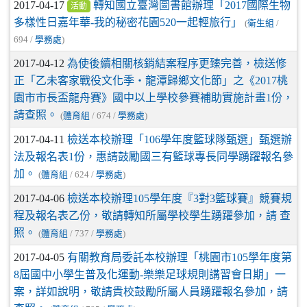
2017-04-17
轉知國立臺灣圖書館辦理「2017國際生物
活動
多樣性日嘉年華-我的秘密花園520一起輕旅行」
(
衛生組
/
694 /
學務處
)
2017-04-12
為使後續相關核銷結案程序更臻完善，檢送修
正「乙未客家戰役文化季‧龍潭歸鄉文化節」之《2017桃
園市市長盃龍舟賽》國中以上學校參賽補助實施計畫1份，
請查照。
(
體育組
/ 674 /
學務處
)
2017-04-11
檢送本校辦理「106學年度籃球隊甄選」甄選辦
法及報名表1份，惠請鼓勵國三有籃球專長同學踴躍報名參
加。
(
體育組
/ 624 /
學務處
)
2017-04-06
檢送本校辦理105學年度『3對3籃球賽』競賽規
程及報名表乙份，敬請轉知所屬學校學生踴躍參加，請 查
照。
(
體育組
/ 737 /
學務處
)
2017-04-05
有關教育局委託本校辦理「桃園市105學年度第
8屆國中小學生普及化運動-樂樂足球規則講習會日期」一
案，詳如說明，敬請貴校鼓勵所屬人員踴躍報名參加，請