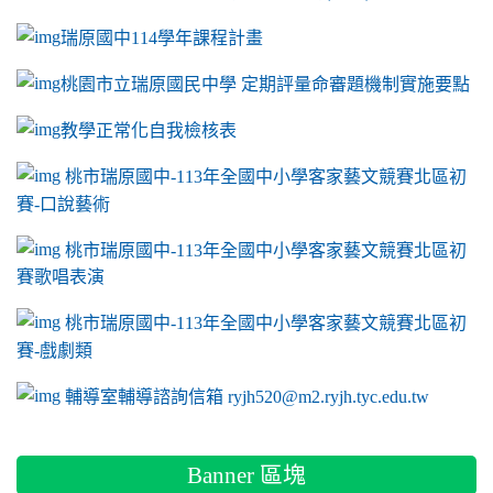
瑞原國中114學年課程計畫
link to https://sites.google.com/a/m2.ryjh.tyc.e
桃園市立瑞原國民中學 定期評量命審題機制實施要點
link to https://sites.google.com/a/m2.ryjh.
教學正常化自我檢核表
link to mailto:ryjh520@m2.ryjh.tyc.edu.tw
link to mailto:ryjh520@m2.ryjh.tyc.edu.tw
ink to mailto:ryjh520@m2.ryjh.tyc.edu.tw
link to mailto:ryjh520@m2.ryjh.tyc.edu.tw
link to mailto:ryjh520@m2.ryjh.tyc.edu.tw
ink to mailto:ryjh520@m2.ryjh.tyc.edu.tw
ink to mailto:ryjh520@m2.ryjh.tyc.edu.tw
link to https://sites.google.com/a/m2.ryjh.tyc.e
ink to mailto:ryjh520@m2.ryjh.tyc.edu.tw
link to https://tyc.entry.edu.tw/NoExamImitate_TL/NoExamI
桃市瑞原國中-113年全國中小學客家藝文競賽北區初
賽-口說藝術
link to https://tyc.entry.edu.tw/NoExamImitate_TL/NoExamI
桃市瑞原國中-113年全國中小學客家藝文競賽北區初
賽歌唱表演
link to https://tyc.entry.edu.tw/NoExamImitate_TL/NoExamI
桃市瑞原國中-113年全國中小學客家藝文競賽北區初
賽-戲劇類
link to https://tyc.entry.edu.tw/NoExamImitate_TL/NoExamI
輔導室輔導諮詢信箱 ryjh520@m2.ryjh.tyc.edu.tw
Banner 區塊