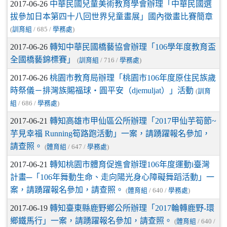
2017-06-26
中華民國兒童美術教育學會辦理「中華民國選
拔參加日本第四十八回世界兒童畫展」國內徵畫比賽簡章
(
訓育組
/ 685 /
學務處
)
2017-06-26
轉知中華民國橋藝協會辦理「106學年度教育盃
全國橋藝錦標賽」
(
訓育組
/ 716 /
學務處
)
2017-06-26
桃園市教育局辦理「桃園市106年度原住民族歲
時祭儀－排灣族賜福球‧圓平安（djemuljat）」活動
(
訓育
組
/ 686 /
學務處
)
2017-06-21
轉知高雄市甲仙區公所辦理「2017甲仙芋筍節~
芋見幸福 Running筍路跑活動」一案，請踴躍報名參加，
請查照。
(
體育組
/ 647 /
學務處
)
2017-06-21
轉知桃園市體育促進會辦理106年度運動i臺灣
計畫─「106年舞動生命、走向陽光身心障礙舞蹈活動」一
案，請踴躍報名參加，請查照。
(
體育組
/ 640 /
學務處
)
2017-06-19
轉知臺東縣鹿野鄉公所辦理「2017輪轉鹿野-環
鄉鐵馬行」一案，請踴躍報名參加，請查照。
(
體育組
/ 640 /