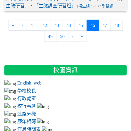
生態研習」、「生態調查研習班」
(
衛生組
/ 713 /
學務處
)
(current)
«
‹
41
42
43
44
45
46
47
48
49
50
›
»
:::
校園資訊
English_web
學校校長
行政處室
校行事曆
連絡分機
歷年相簿
作息時間表