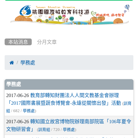
本站消息
分月文章

學務處
文章列表
學務處
2017-06-26
教育部轉知財團法人人間文教基金會辦理
「2017國際書展暨蔬食博覽會-永遠從關懷出發」活動
(
訓育
組
/ 682 /
學務處
)
2017-06-26
轉知國立故宮博物院辦理南部院區「106年夏令
文物研習會」
(
訓育組
/ 720 /
學務處
)