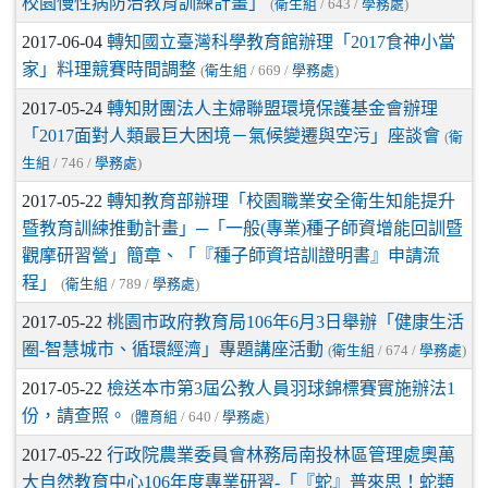
校園慢性病防治教育訓練計畫」
(
衛生組
/ 643 /
學務處
)
2017-06-04
轉知國立臺灣科學教育館辦理「2017食神小當
家」料理競賽時間調整
(
衛生組
/ 669 /
學務處
)
2017-05-24
轉知財團法人主婦聯盟環境保護基金會辦理
「2017面對人類最巨大困境－氣候變遷與空污」座談會
(
衛
生組
/ 746 /
學務處
)
2017-05-22
轉知教育部辦理「校園職業安全衛生知能提升
暨教育訓練推動計畫」─「一般(專業)種子師資增能回訓暨
觀摩研習營」簡章、「『種子師資培訓證明書』申請流
程」
(
衛生組
/ 789 /
學務處
)
2017-05-22
桃園市政府教育局106年6月3日舉辦「健康生活
圈-智慧城市、循環經濟」專題講座活動
(
衛生組
/ 674 /
學務處
)
2017-05-22
檢送本市第3屆公教人員羽球錦標賽實施辦法1
份，請查照。
(
體育組
/ 640 /
學務處
)
2017-05-22
行政院農業委員會林務局南投林區管理處奧萬
大自然教育中心106年度專業研習-「『蛇』普來思！蛇類